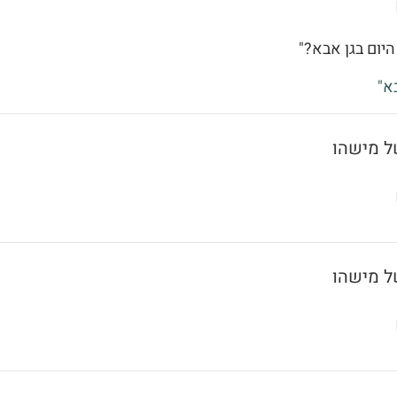
היום בגן אבא?"
א"