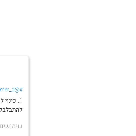
#@tomer_d_
1. כינו
להתבלבל 
שימושים