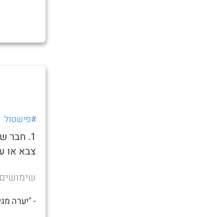
#פישטול
1. חבר 
צבא או ע
שימושים
- "יערה מג