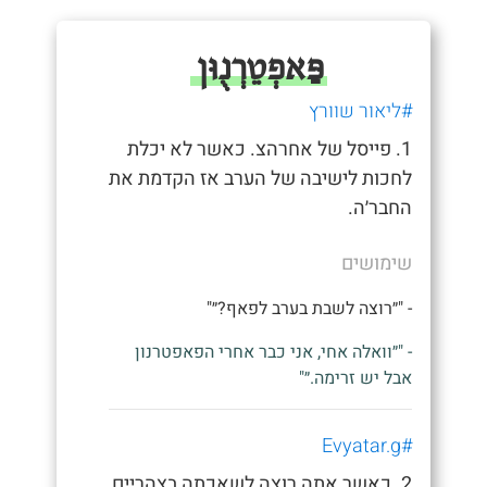
פַּאפְטֵרְנֻוּן
#ליאור שוורץ
1. פייסל של אחרהצ. כאשר לא יכלת
לחכות לישיבה של הערב אז הקדמת את
החבר׳ה.
שימושים
- "״רוצה לשבת בערב לפאף?״"
- "״וואלה אחי, אני כבר אחרי הפאפטרנון
אבל יש זרימה.״"
#Evyatar.g
2. כאשר אתה רוצה לשאכתה בצהריים