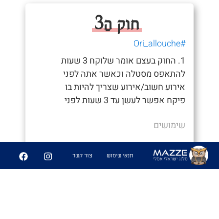
חוק הַ3
#Ori_allouche
1. החוק בעצם אומר שלוקח 3 שעות
להתאפס מסטלה וכאשר אתה לפני
אירוע חשוב/אירוע שצריך להיות בו
פיקח אפשר לעשן עד 3 שעות לפני
שימושים
- "אורי בוא שב עושים צהריים שאכט"
תנאי שימוש
צור קשר
- "אחי כבר 17 ואני ב19 אצל ההורים
בארוחת שבת"
#Ori_allouche