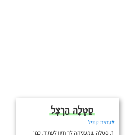
סַטְלָה הֵרְצְל
#עמית קופל
1. סטלה שמעניקה לך חזון לעתיד, כמו