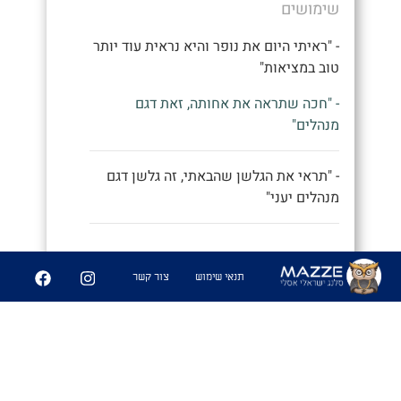
שימושים
- "ראיתי היום את נופר והיא נראית עוד יותר
טוב במציאות"
- "חכה שתראה את אחותה, זאת דגם
מנהלים"
- "תראי את הגלשן שהבאתי, זה גלשן דגם
מנהלים יעני"
9
252
תנאי שימוש
צור קשר
שיתוף