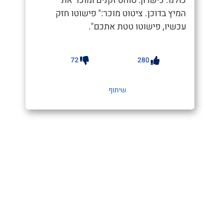
כולנו. כישרון: סוחט זקנים ומוכר את
המיץ בדוכן. ציטוט מוכר:" פישוטו חזק
עכשיו, פישוטו טטת אתכם".
72
280
שיתוף