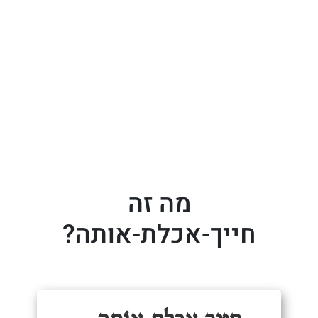
מה זה
חייך-אכלת-אותה?