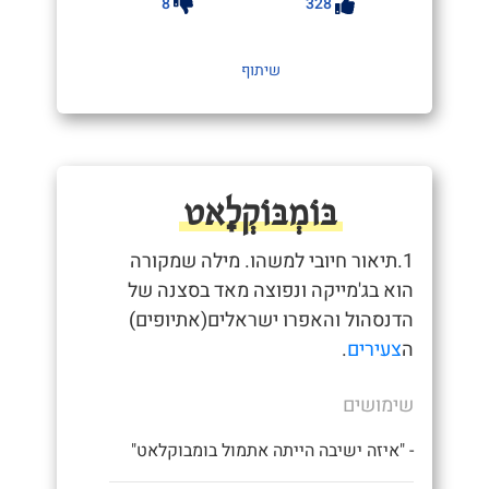
8
328
שיתוף
בּוֹמְבּוֹקְלָאט
1.תיאור חיובי למשהו. מילה שמקורה
הוא בג'מייקה ונפוצה מאד בסצנה של
הדנסהול והאפרו ישראלים(אתיופים)
ה
צעירים
.
שימושים
- "איזה ישיבה הייתה אתמול בומבוקלאט"