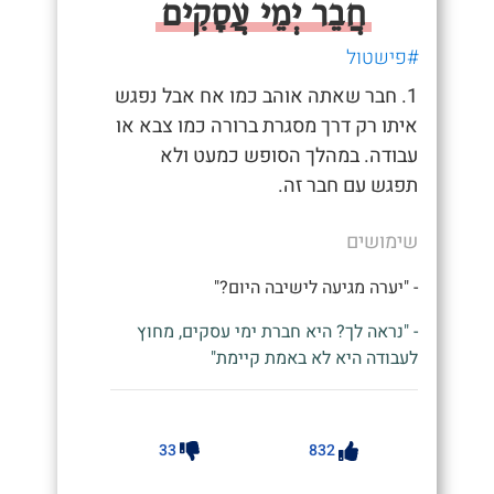
חֲבֵר יְמֵי עֲסָקִים
#פישטול
1. חבר שאתה אוהב כמו אח אבל נפגש
איתו רק דרך מסגרת ברורה כמו צבא או
עבודה. במהלך הסופש כמעט ולא
תפגש עם חבר זה.
שימושים
- "יערה מגיעה לישיבה היום?"
- "נראה לך? היא חברת ימי עסקים, מחוץ
לעבודה היא לא באמת קיימת"
33
832