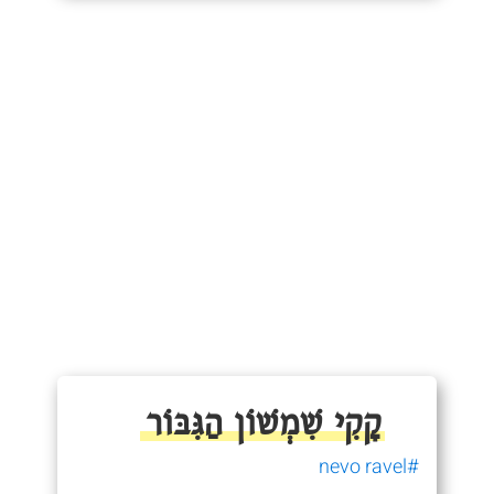
קָקִי שִׁמְשׁוֹן הַגִּבּוֹר
#nevo ravel