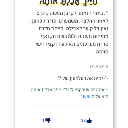
חַיֵּיךְ אָכַלְתָּ אוֹתָהּ
1. ביטוי הנאמר לקרבן מעשה קונדס
לאחר ההלצה. משמעותו- סודרת כהוגן,
ואין כל קשר לאכילה. קיימת סדרת
מתיחות משנות ה80 בשם זה, ואף
סדרת מערכונים מאת עידו קציר וישי
סויסה.
שימושים
- "-ראית את הפלאפון שלי?"
-"-איזה זה שזרקתי לזבל? חייך אכלת אותה
הוא על ה
שיש
."
1
33