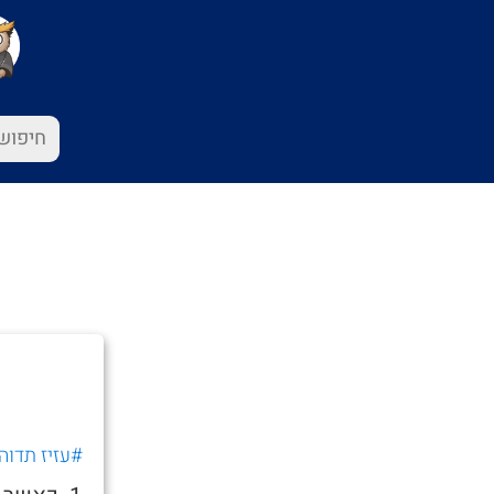
#עזיז תדוה