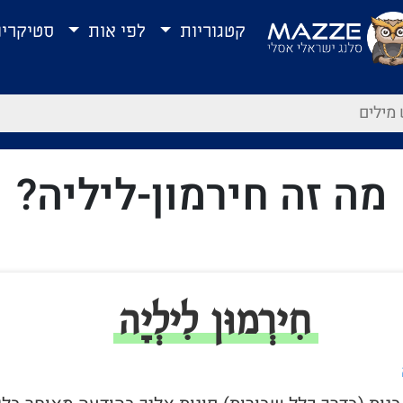
קטגוריות
לפי אות
סטיקרי
מה זה חירמון-ליליה?
חִירְמוּן לִילְיָה