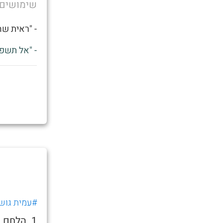
שימושים
- "ראית שהחדש של א
- "אל תשפ
#עמית גוש
1. הלחם 