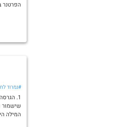
הפרטנר בד
#נמרוד לחוב
1. הגרס
שישמור ו
המילה היא