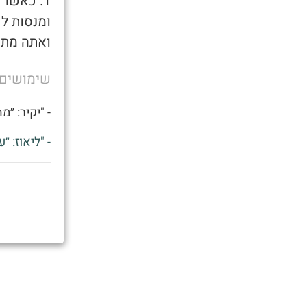
1. כאשר 
ומנסות ל
ואתה מתפ
שימושים
- "יקיר: ״
- "ליאוז: ״