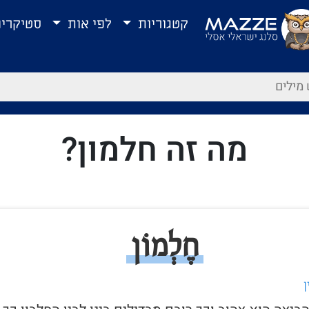
קטגוריות
לפי אות
סטיקרי
מה זה חלמון?
חֶלְמוֹן
ן