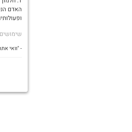
1. חלמון
האדם הנק
ופעולותיו
שימושים
- "וואי את