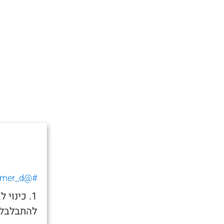
#@tomer_d_
1. כינו
להתבלבל 