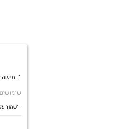
1. מישהו שצריך זין.
שימושים
- "שמור על