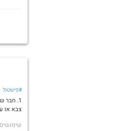
#פישטול
1. חבר 
צבא או ע
שימושים