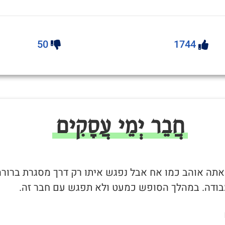
50
1744
חֲבֵר יְמֵי עֲסָקִים
שאתה אוהב כמו אח אבל נפגש איתו רק דרך מסגרת ברורה
בודה. במהלך הסופש כמעט ולא תפגש עם חבר זה.