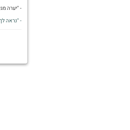
- "יערה מג
- "נראה לך