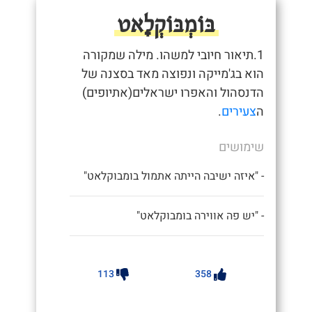
בּוֹמְבּוֹקְלָאט
1.תיאור חיובי למשהו. מילה שמקורה
הוא בג'מייקה ונפוצה מאד בסצנה של
הדנסהול והאפרו ישראלים(אתיופים)
ה
צעירים
.
שימושים
- "איזה ישיבה הייתה אתמול בומבוקלאט"
- "יש פה אווירה בומבוקלאט"
113
358