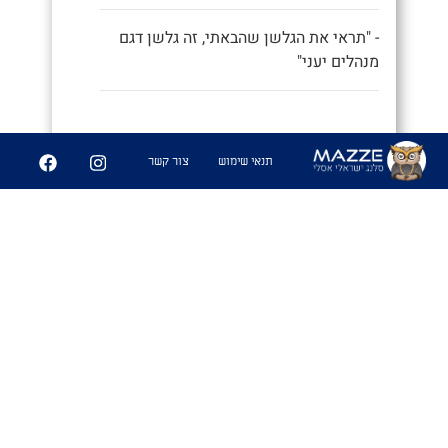
- "תראי את הגלשן שהבאתי, זה גלשן דגם
מנהלים יעני"
9
252
תנאי שימוש
צור קשר
שיתוף
פִּיצֻוּחִים
1. משחק בו משחקים אנשים זרים
שמבלים ביחד ואין להם נושאי שיחה
משותפים, ומנסים לפצח מיהם המכרים