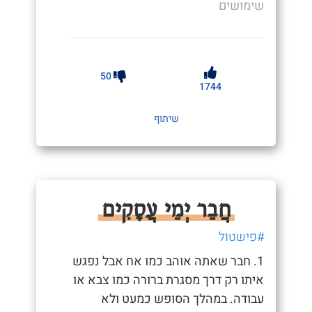
שימושים
50
1744
שיתוף
חֲבֵר יְמֵי עֲסָקִים
#פישטול
1. חבר שאתה אוהב כמו אח אבל נפגש
איתו רק דרך מסגרת ברורה כמו צבא או
עבודה. במהלך הסופש כמעט ולא