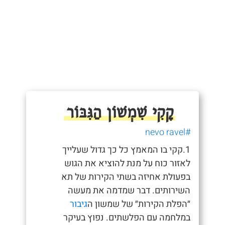
קָקִי שִׁמְשׁוֹן הַגִּבּוֹר
#nevo ravel
1.קקי בו המאמץ כל כך גדול שעלייך
לאזור כוח על מנת להוציא את הגוש
בפעולת אחיזה בשתי הקירות של תא
השירותים. דבר שמדמה את מעשה
״הפלת הקירות״ של שמשון ה
גיבור
במלחמה עם הפלשתים. נפוץ בעיקר