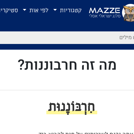
קטגוריות
לפי אות
סטיקרי
מה זה חרבוננות?
חִרְבּוֹנֶנוּת