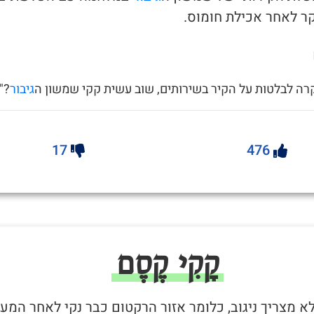
ר לאחר אכילת חומוס.
רה לבלטות על הקיר בשירותים, שוב עשית קקי שמשון ה
גיבור
?"
17
476
קָקִי קֶסֶם