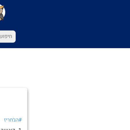
#הג׳חריז