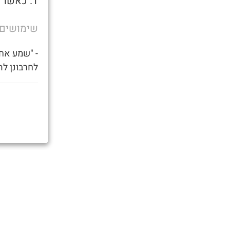
1. כאשר אתה נכנס לשירותים על מנת להביא ביד
שימושים
- "שמע אחי
לחרבונן לה