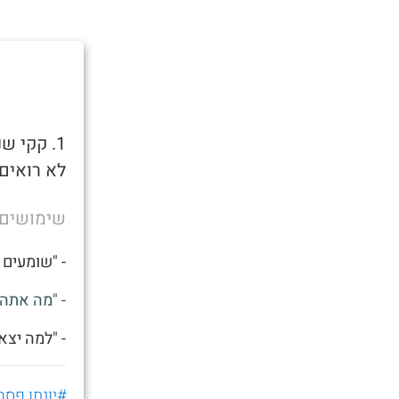
1. קקי 
לא רואים 
שימושים
- "שומעים 
- "מה אתה 
- "למה יצא
#יונתן פסח