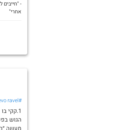
- "חייבים 
אחרי"
#nevo ravel
1.קקי בו
הגוש בפע
מעשה ״הפ