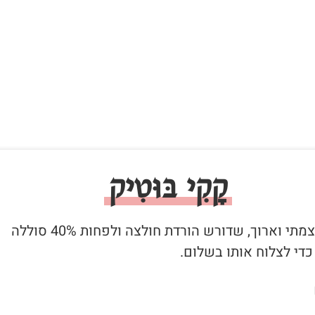
קָקִי בּוּטִיק
1. קקי עוצמתי וארוך, שדורש הורדת חולצה ולפחות 40% סוללה
די לצלוח אותו בשלום.