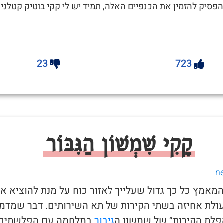
להפסיק להזמין את הכנפיים האלה, תמיד יש לי קקי בוטיק קטלני
23
723
קָקִי שִׁמְשׁוֹן הַגִּבּוֹר
 המאמץ כל כך גדול שעלייך לאזור כוח על מנת להוציא א
ולת אחיזה בשתי הקירות של תא השירותים. דבר שמדמ
לת הקירות״ של שמשון ה
גיבור
במלחמה עם הפלשתים.