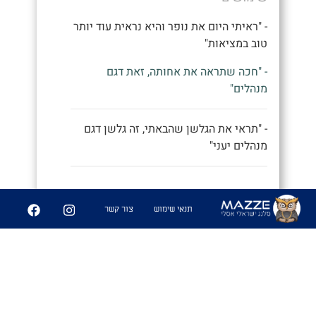
- "ראיתי היום את נופר והיא נראית עוד יותר
טוב במציאות"
- "חכה שתראה את אחותה, זאת דגם
מנהלים"
- "תראי את הגלשן שהבאתי, זה גלשן דגם
מנהלים יעני"
9
252
תנאי שימוש
צור קשר
שיתוף