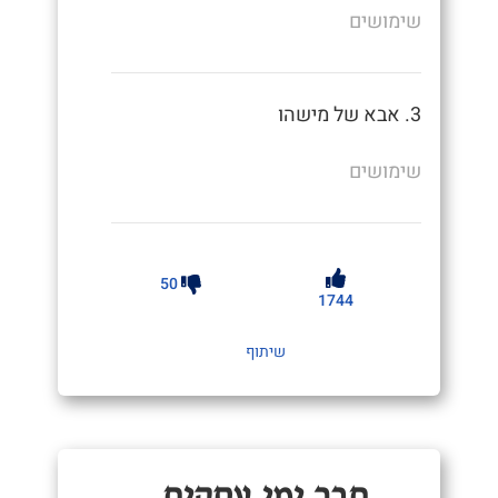
שימושים
3. אבא של מישהו
שימושים
50
1744
שיתוף
חֲבֵר יְמֵי עֲסָקִים