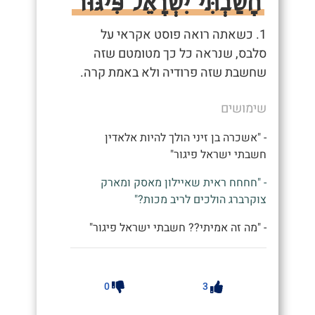
חָשַׁבְתִּי יִשְׂרָאֵל פִּיגּוּר
1. כשאתה רואה פוסט אקראי על
סלבס, שנראה כל כך מטומטם שזה
שחשבת שזה פרודיה ולא באמת קרה.
שימושים
- "אשכרה בן זיני הולך להיות אלאדין
חשבתי ישראל פיגור"
- "חחחח ראית שאיילון מאסק ומארק
צוקרברג הולכים לריב מכות?"
- "מה זה אמיתי?? חשבתי ישראל פיגור"
0
3