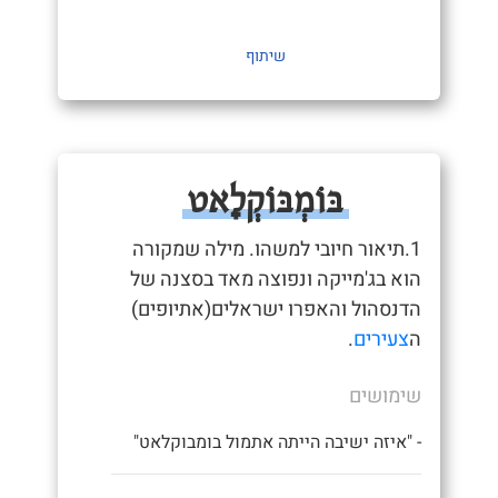
שיתוף
בּוֹמְבּוֹקְלָאט
1.תיאור חיובי למשהו. מילה שמקורה
הוא בג'מייקה ונפוצה מאד בסצנה של
הדנסהול והאפרו ישראלים(אתיופים)
ה
צעירים
.
שימושים
- "איזה ישיבה הייתה אתמול בומבוקלאט"