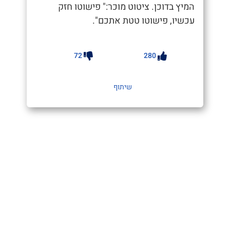
המיץ בדוכן. ציטוט מוכר:" פישוטו חזק
עכשיו, פישוטו טטת אתכם".
72
280
שיתוף