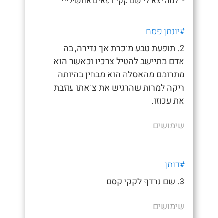
- "למה יצא לי שם קקי רפאים אחשילייי"
#יונתן פסח
2. תופעת טבע מוכרת אך נדירה, בה
אדם מתיישב להטיל צרכיו וכאשר הוא
מתרומם מהאסלה הוא מבחין בהיותה
ריקה למרות שהרגיש את צואתו עוזבת
את עכוזו.
שימושים
#דותן
3. שם נרדף לקקי קסם
שימושים