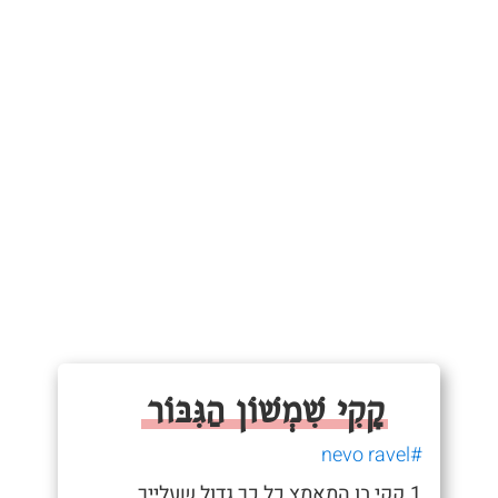
קָקִי שִׁמְשׁוֹן הַגִּבּוֹר
#nevo ravel
1.קקי בו המאמץ כל כך גדול שעלייך