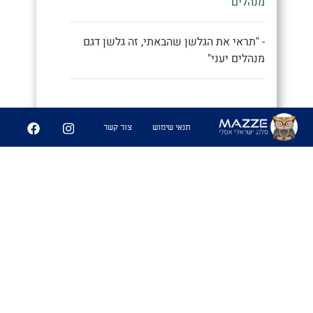
מנהלים"
- "תראי את הגלשן שהבאתי, זה גלשן דגם
מנהלים יעני"
9
252
תנאי שימוש
צור קשר
שיתוף
פִּיצֻוּחִים
1. משחק בו משחקים אנשים זרים
שמבלים ביחד ואין להם נושאי שיחה