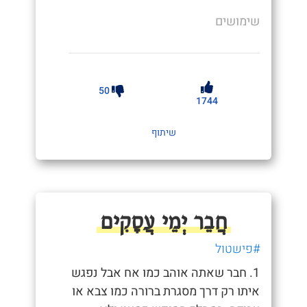
שימושים
50
1744
שיתוף
חֲבֵר יְמֵי עֲסָקִים
#פישטול
1. חבר שאתה אוהב כמו אח אבל נפגש
איתו רק דרך מסגרת ברורה כמו צבא או