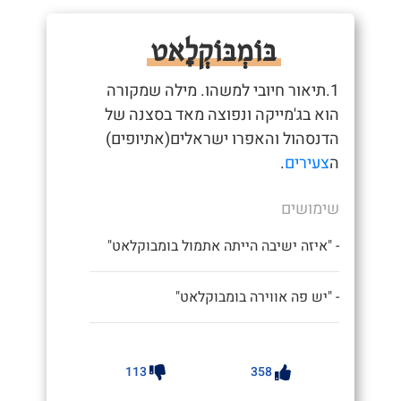
בּוֹמְבּוֹקְלָאט
1.תיאור חיובי למשהו. מילה שמקורה
הוא בג'מייקה ונפוצה מאד בסצנה של
הדנסהול והאפרו ישראלים(אתיופים)
ה
צעירים
.
שימושים
- "איזה ישיבה הייתה אתמול בומבוקלאט"
- "יש פה אווירה בומבוקלאט"
113
358