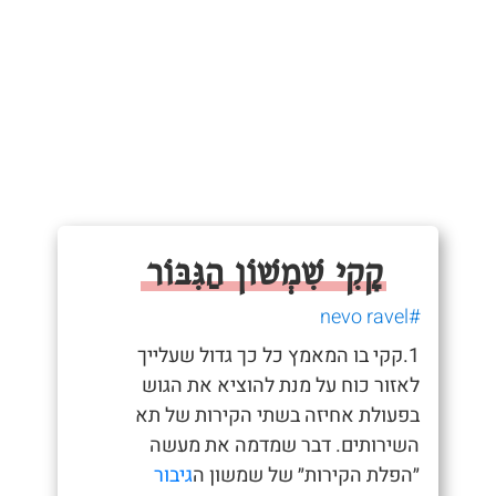
קָקִי שִׁמְשׁוֹן הַגִּבּוֹר
#nevo ravel
1.קקי בו המאמץ כל כך גדול שעלייך
לאזור כוח על מנת להוציא את הגוש
בפעולת אחיזה בשתי הקירות של תא
השירותים. דבר שמדמה את מעשה
״הפלת הקירות״ של שמשון ה
גיבור