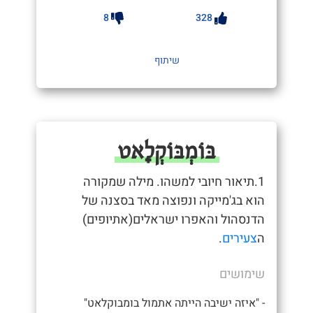
8
328
שיתוף
בּוֹמְבּוֹקְלָאט
1.תיאור חיובי למשהו. מילה שמקורה
הוא בג'מייקה ונפוצה מאד בסצנה של
הדנסהול והאפרו ישראלים(אתיופים)
ה
צעירים
.
שימושים
- "איזה ישיבה הייתה אתמול בומבוקלאט"