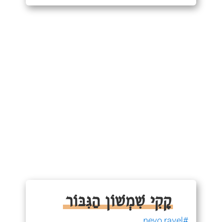
קָקִי שִׁמְשׁוֹן הַגִּבּוֹר
#nevo ravel