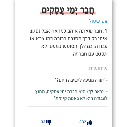
חֲבֵר יְמֵי עֲסָקִים
#פישטול
1. חבר שאתה אוהב כמו אח אבל נפגש
איתו רק דרך מסגרת ברורה כמו צבא או
עבודה. במהלך הסופש כמעט ולא
תפגש עם חבר זה.
שימושים
- "יערה מגיעה לישיבה היום?"
- "נראה לך? היא חברת ימי עסקים, מחוץ
לעבודה היא לא באמת קיימת"
33
832