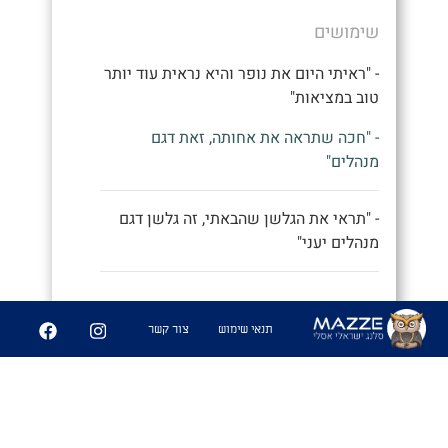
שימושים
- "ראיתי היום את נופר והיא נראית עוד יותר
טוב במציאות"
- "חכה שתראה את אחותה, זאת דגם
מנהלים"
- "תראי את הגלשן שהבאתי, זה גלשן דגם
מנהלים יעני"
9
252
תנאי שימוש
צור קשר
שיתוף