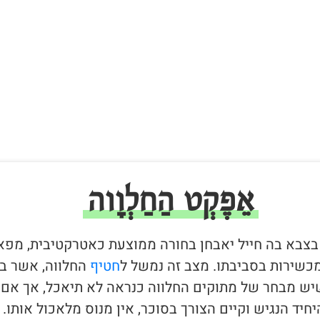
אֵפֶקְט הַחַלְוָוה
 בצבא בה חייל יאבחן בחורה ממוצעת כאטרקטיבית, מפא
כשירות בסביבתו. מצב זה נמשל ל
חטיף
החלווה, אשר ב
יש מבחר של מתוקים החלווה כנראה לא תיאכל, אך אם 
יד הנגיש וקיים הצורך בסוכר, אין מנוס מלאכול אותו.