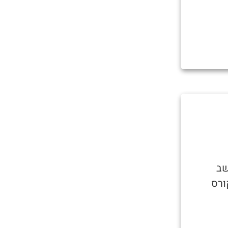
שב
ורס