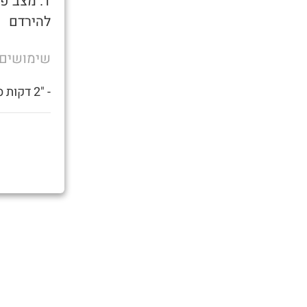
להירדם
שימושים
- "2 דקות סידרתם תיקים והייתם בטוק מתקדם יא ילדות עם קוקיות"