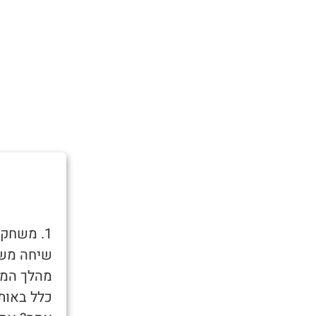
1. משחק
שיחה משו
מהלך המש
כלל באות