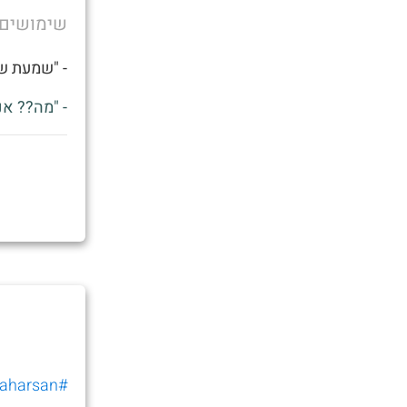
שימושים
- "שמעת ש
- "מה?? אנ
#shaharsan