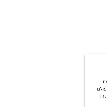
ת
עולם
זהו