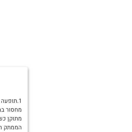
1.תופעה
מחסור במ
מתוקן כש
הממתק היח