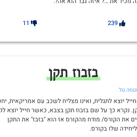
 מכיר את …? איזה גבר הוא אה?.
11
239
בזבוז תקן
טוזה טל
חייל יוצא לתגלית, ואינו מצליח לשכב עם אמריקאית, יח
ן. נקרא כך על שם בזבוז תקן בצבא, כאשר חייל יוצא לק
ים את הקורס/ מודח מהקורס אז הוא "בזבז" את התקן
יחידה שלו בקורס.