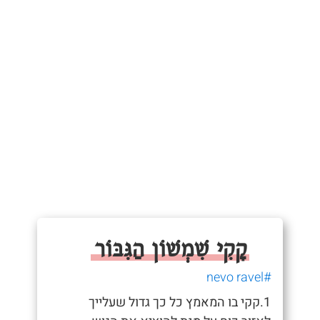
קָקִי שִׁמְשׁוֹן הַגִּבּוֹר
#nevo ravel
1.קקי בו המאמץ כל כך גדול שעלייך