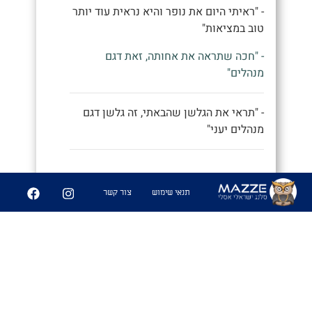
- "ראיתי היום את נופר והיא נראית עוד יותר
טוב במציאות"
- "חכה שתראה את אחותה, זאת דגם
מנהלים"
- "תראי את הגלשן שהבאתי, זה גלשן דגם
מנהלים יעני"
9
252
תנאי שימוש
צור קשר
שיתוף