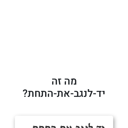
מה זה
יד-לנגב-את-התחת?