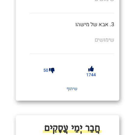
3. אבא של מישהו
שימושים
50
1744
שיתוף
חֲבֵר יְמֵי עֲסָקִים