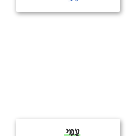
עַמִּי