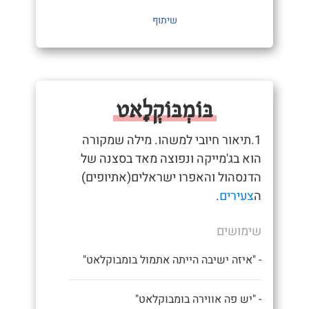
שיתוף
בּוֹמְבּוֹקְלָאט
1.תיאור חיובי למשהו. מילה שמקורה
הוא בג'מייקה ונפוצה מאד בסצנה של
הדנסהול והאפרו ישראלים(אתיופים)
ה
צעירים
.
שימושים
- "איזה ישיבה הייתה אתמול בומבוקלאט"
- "יש פה אווירה בומבוקלאט"