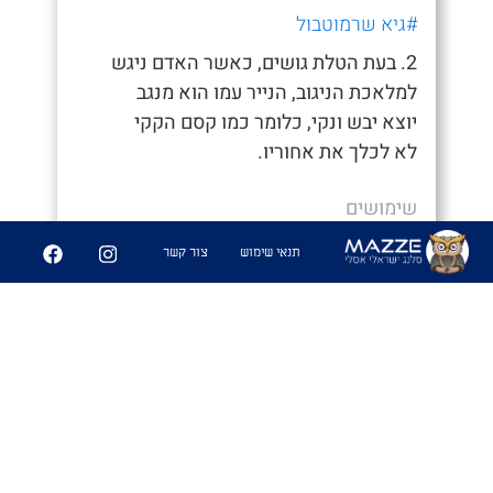
#גיא שרמוטבול
2. בעת הטלת גושים, כאשר האדם ניגש
למלאכת הניגוב, הנייר עמו הוא מנגב
יוצא יבש ונקי, כלומר כמו קסם הקקי
לא לכלך את אחוריו.
שימושים
- "איך סיימת ככה מהר, חשבתי כבר נאחר"
תנאי שימוש
צור קשר
- "היה לי קקי קסם לא הייתי צריך לנגב
אפילו"
6
361
שיתוף