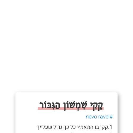
קָקִי שִׁמְשׁוֹן הַגִּבּוֹר
#nevo ravel
1.קקי בו המאמץ כל כך גדול שעלייך