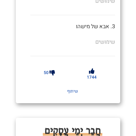
שימושים
3. אבא של מישהו
שימושים
50
1744
שיתוף
חֲבֵר יְמֵי עֲסָקִים