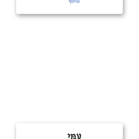
שיתוף
עַמִּי