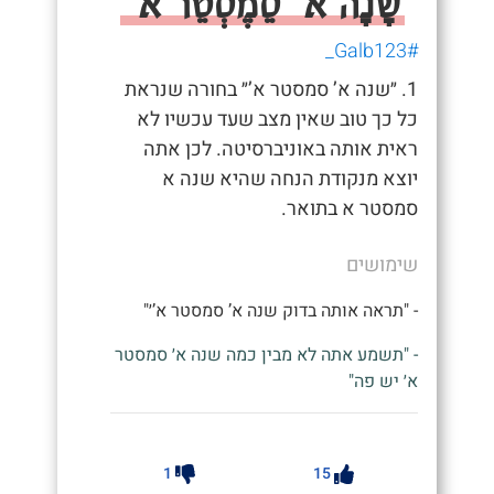
שָׁנָה א' סֵמֶסְטֵר א'
#Galb123_
1. ״שנה א’ סמסטר א’״ בחורה שנראת
כל כך טוב שאין מצב שעד עכשיו לא
ראית אותה באוניברסיטה. לכן אתה
יוצא מנקודת הנחה שהיא שנה א
סמסטר א בתואר.
שימושים
- "תראה אותה בדוק שנה א’ סמסטר א’׳"
- "תשמע אתה לא מבין כמה שנה א׳ סמסטר
א׳ יש פה"
1
15