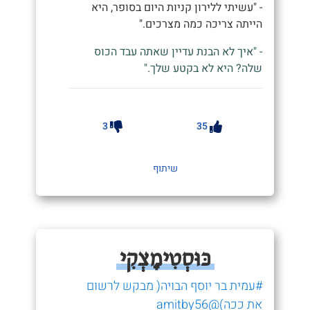
- "עשיתי ללירון קניות היום בסופר, היא
הייתה צריכה כמה מצרכים."
- "איך לא הבנת עדיין שאתה עבד הכוס
שלה? היא לא בקטע שלך."
3
35
שיתוף
כּוּסְטִימָצְקִי
#עמית בר יוסף הבויה( מבקש לרשום
את ככה)@amitby56