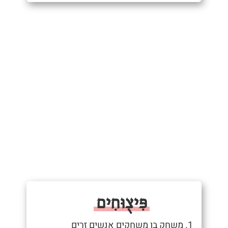
פִּיצֻוּחִים
1. משחק בו משחקים אנשים זרים