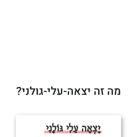
מה זה יצאה-עלי-גולני?
יָצְאָה עֵלִי גּוֹלָנִי