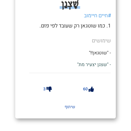
שָׁצְגַן
#חיים חיימוב
1. כמו שוטגאן רק שעובד לפי פזם.
שימושים
- "שוטגאן!!"
- "שצגן יצעיר מת"
3
60
שיתוף