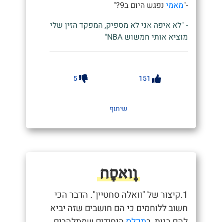
-"
מאמי
נפגש היום ב9?"
- "לא איפה אני לא מספיק, המפקד הזין שלי
מוציא אותי חמשוש NBA"
5
151
שיתוף
וָואסָח
1.קיצור של "וואלה סחטיין". הדבר הכי
חשוב ללוחמים כי הם חושבים שזה יביא
להם בנות, ב
תכלס
היחידים שמתלהבים