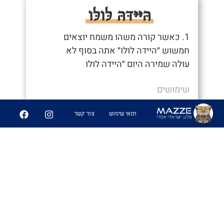
הּיּיּדּהּ לּולּו
1. כאשר קורה משהו משמח יוצאים
חמשוש ״היידה לולו״ אתה בסוף לא
עולה שמירה היום ״היידה לולו
שימושים
- "יוצאים חמשוש ״היידה לולו״"
תנאי שימוש
צור קשר
4
49
שיתוף