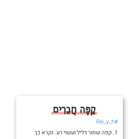
קָפֶה חֲבֵרִים
#Rei_y_h
1. קפה שחור דליל ועשוי רע. נקרא כך