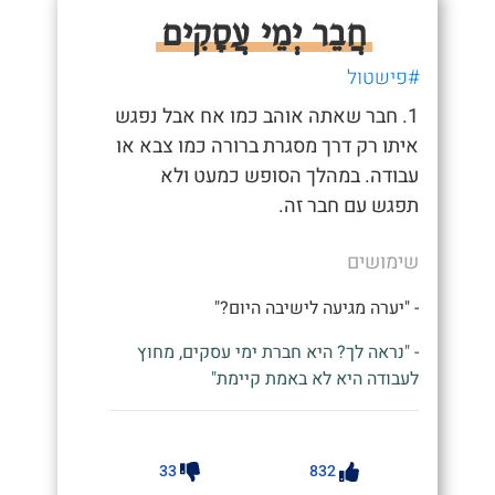
חֲבֵר יְמֵי עֲסָקִים
#פישטול
1. חבר שאתה אוהב כמו אח אבל נפגש
איתו רק דרך מסגרת ברורה כמו צבא או
עבודה. במהלך הסופש כמעט ולא
תפגש עם חבר זה.
שימושים
- "יערה מגיעה לישיבה היום?"
- "נראה לך? היא חברת ימי עסקים, מחוץ
לעבודה היא לא באמת קיימת"
33
832