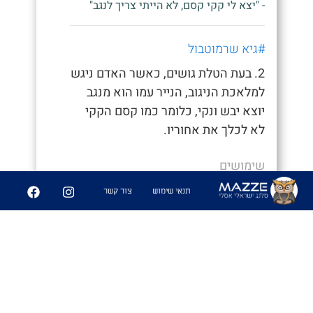
- "יצא לי קקי קסם, לא הייתי צריך לנגב"
#גיא שרמוטבול
2. בעת הטלת גושים, כאשר האדם ניגש
למלאכת הניגוב, הנייר עמו הוא מנגב
יוצא יבש ונקי, כלומר כמו קסם הקקי
לא לכלך את אחוריו.
שימושים
תנאי שימוש
צור קשר
- "איך סיימת ככה מהר, חשבתי כבר נאחר"
- "היה לי קקי קסם לא הייתי צריך לנגב
אפילו"
6
361