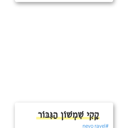
קָקִי שִׁמְשׁוֹן הַגִּבּוֹר
#nevo ravel