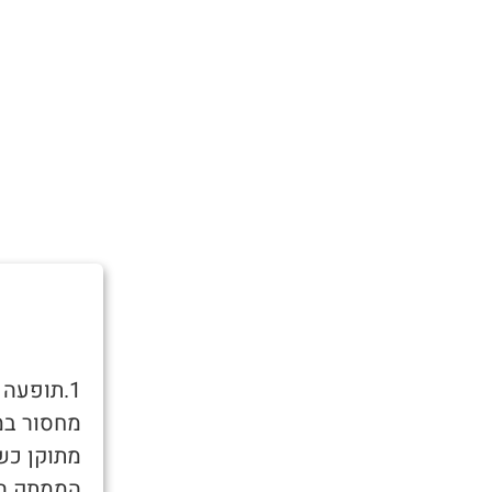
1.תופעה
מחסור במ
מתוקן כש
הממתק היח