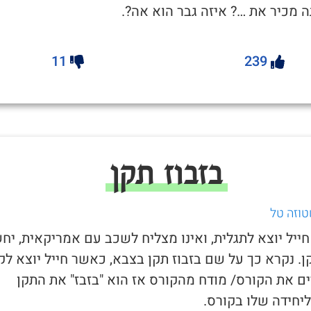
 מכיר את …? איזה גבר הוא אה?.
11
239
בזבוז תקן
טוזה טל
חייל יוצא לתגלית, ואינו מצליח לשכב עם אמריקאית, יח
ן. נקרא כך על שם בזבוז תקן בצבא, כאשר חייל יוצא לק
ים את הקורס/ מודח מהקורס אז הוא "בזבז" את התקן
יחידה שלו בקורס.