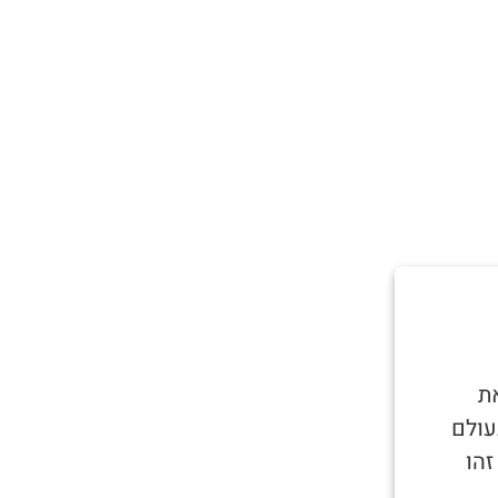
ת
עולם
זהו