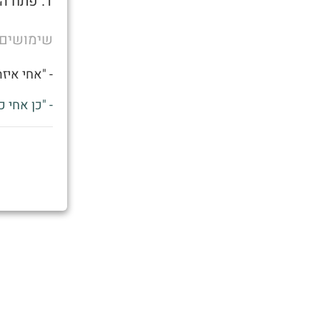
1. פתח הנוצר במכנסי ב' צבאים באיזור החלציים תוך כדי עבודה קשה
שימושים
- "אחי איז
- "כן אחי 