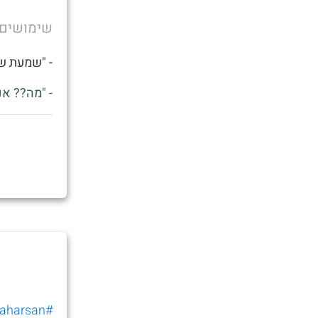
שימושים
- "שמעת ש
- "מה?? אנ
#shaharsan