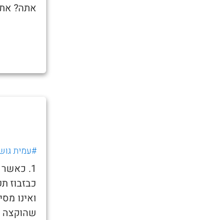
אתה? אתה
#עמית גוש
1. כאשר 
כבזבוז תק
ואינו מסי
שהוקצה ל