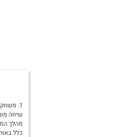
1. משחק
שיחה משו
מהלך המש
כלל באות