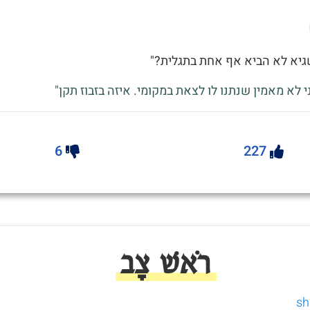
גיא לא הביא אף אחת בתגלית?"
י לא מאמין שנתנו לו לצאת במקומי. איזה בזבוז תקן"
6
227
רֹאשׁ צָב