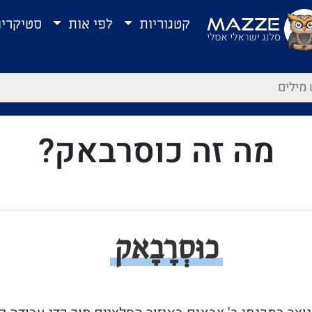
קטגוריות
לפי אות
סטיקרי
מה זה כוסרבאק?
כוּסְרָבָאק