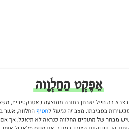
אֵפֶקְט הַחַלְוָוה
 בצבא בה חייל יאבחן בחורה ממוצעת כאטרקטיבית, מפא
כשירות בסביבתו. מצב זה נמשל ל
חטיף
החלווה, אשר ב
יש מבחר של מתוקים החלווה כנראה לא תיאכל, אך אם 
יד הנגיש וקיים הצורך בסוכר, אין מנוס מלאכול אותו.