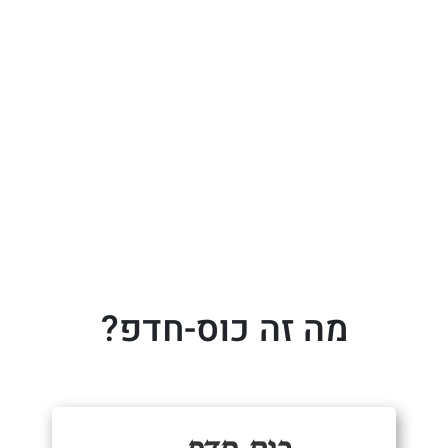
מה זה כוס-חדפ?
כּוּס חָדָפּ