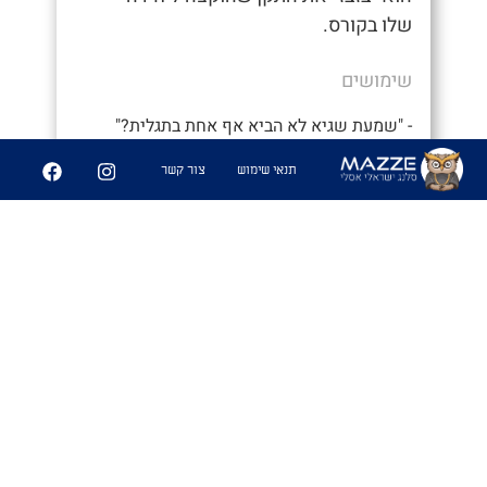
שלו בקורס.
שימושים
- "שמעת שגיא לא הביא אף אחת בתגלית?"
- "מה?? אני לא מאמין שנתנו לו לצאת
תנאי שימוש
צור קשר
במקומי. איזה בזבוז תקן"
6
227
שיתוף