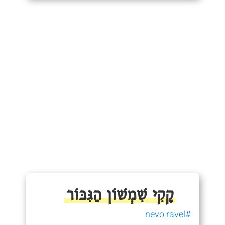
קָקִי שִׁמְשׁוֹן הַגִּבּוֹר
#nevo ravel