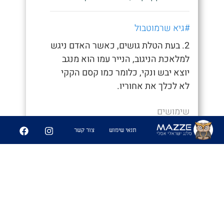
#גיא שרמוטבול
2. בעת הטלת גושים, כאשר האדם ניגש
למלאכת הניגוב, הנייר עמו הוא מנגב
יוצא יבש ונקי, כלומר כמו קסם הקקי
לא לכלך את אחוריו.
שימושים
תנאי שימוש
צור קשר
- "איך סיימת ככה מהר, חשבתי כבר נאחר"
- "היה לי קקי קסם לא הייתי צריך לנגב
אפילו"
6
361