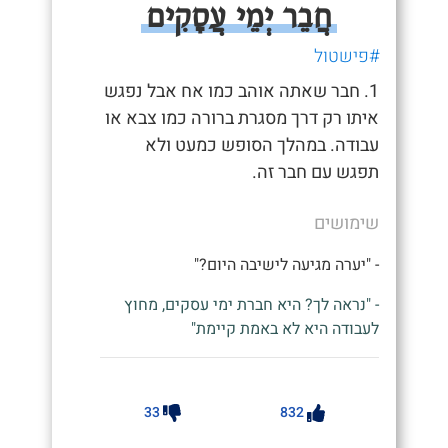
חֲבֵר יְמֵי עֲסָקִים
#פישטול
1. חבר שאתה אוהב כמו אח אבל נפגש
איתו רק דרך מסגרת ברורה כמו צבא או
עבודה. במהלך הסופש כמעט ולא
תפגש עם חבר זה.
שימושים
- "יערה מגיעה לישיבה היום?"
- "נראה לך? היא חברת ימי עסקים, מחוץ
לעבודה היא לא באמת קיימת"
33
832