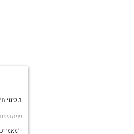
1.כינוי חיבה ל
שימושים
- "מאמי תע