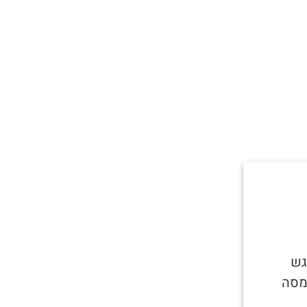
גש
מסה