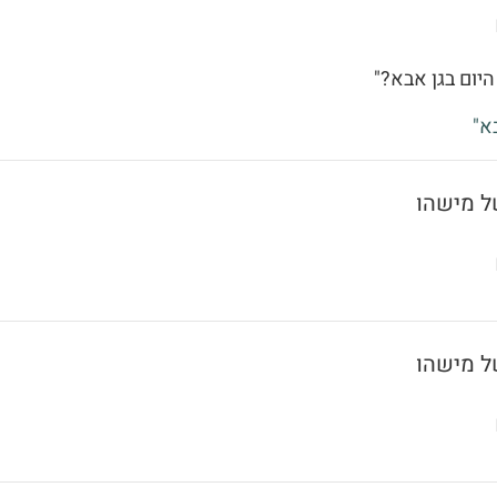
היום בגן אבא?"
א"