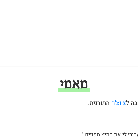
מאמי
צ'וצ'ה
התורנית.
בירי לי את המיץ תפוזים."