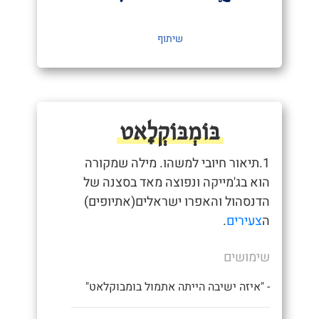
שיתוף
בּוֹמְבּוֹקְלָאט
1.תיאור חיובי למשהו. מילה שמקורה
הוא בג'מייקה ונפוצה מאד בסצנה של
הדנסהול והאפרו ישראלים(אתיופים)
ה
צעירים
.
שימושים
- "איזה ישיבה הייתה אתמול בומבוקלאט"