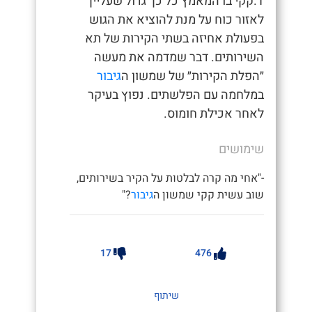
1.קקי בו המאמץ כל כך גדול שעלייך
לאזור כוח על מנת להוציא את הגוש
בפעולת אחיזה בשתי הקירות של תא
השירותים. דבר שמדמה את מעשה
״הפלת הקירות״ של שמשון ה
גיבור
במלחמה עם הפלשתים. נפוץ בעיקר
לאחר אכילת חומוס.
שימושים
-"אחי מה קרה לבלטות על הקיר בשירותים,
שוב עשית קקי שמשון ה
גיבור
?"
17
476
שיתוף