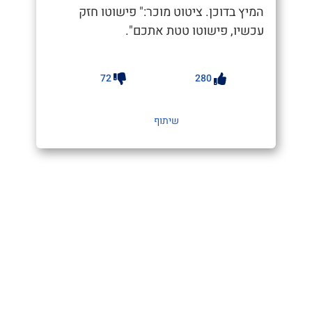
המיץ בדוכן. ציטוט מוכר:" פישוטו חזק
עכשיו, פישוטו טטת אתכם".
72
280
שיתוף