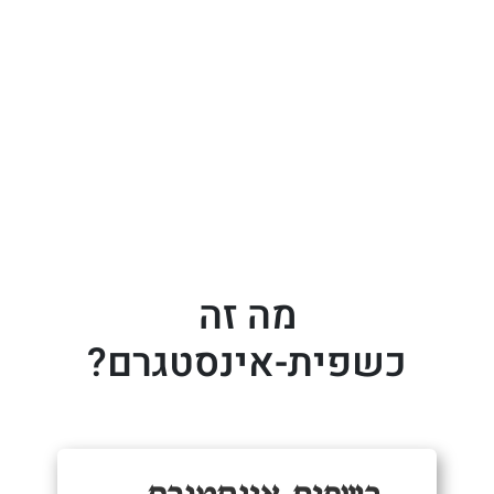
מה זה
כשפית-אינסטגרם?