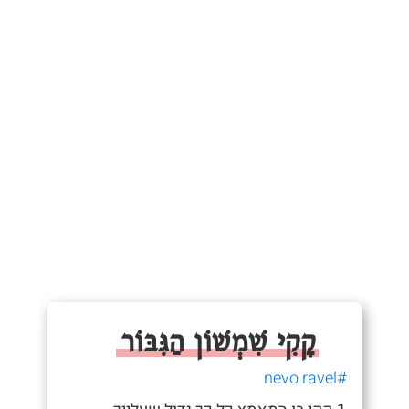
קָקִי שִׁמְשׁוֹן הַגִּבּוֹר
#nevo ravel