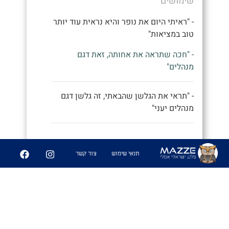
שימושים
- "ראיתי היום את נופר והיא נראית עוד יותר
טוב במציאות"
- "חכה שתראה את אחותה, זאת דגם
מנהלים"
- "תראי את הגלשן שהבאתי, זה גלשן דגם
מנהלים יעני"
9
252
תנאי שימוש
צור קשר
שיתוף