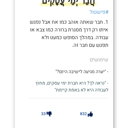
חֲבֵר יְמֵי עֲסָקִים
#פישטול
1. חבר שאתה אוהב כמו אח אבל נפגש
איתו רק דרך מסגרת ברורה כמו צבא או
עבודה. במהלך הסופש כמעט ולא
תפגש עם חבר זה.
שימושים
- "יערה מגיעה לישיבה היום?"
- "נראה לך? היא חברת ימי עסקים, מחוץ
לעבודה היא לא באמת קיימת"
33
832