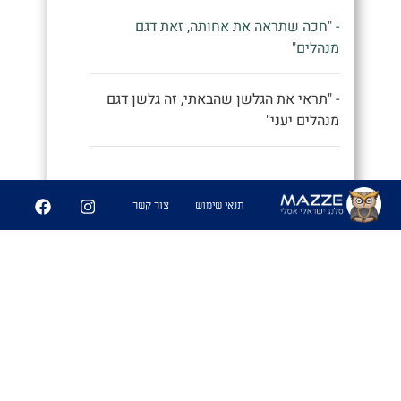
- "חכה שתראה את אחותה, זאת דגם
מנהלים"
- "תראי את הגלשן שהבאתי, זה גלשן דגם
מנהלים יעני"
9
252
תנאי שימוש
צור קשר
שיתוף
פִּיצֻוּחִים