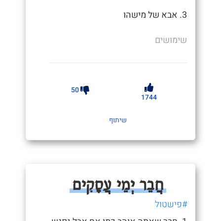
3. אבא של מישהו
שימושים
50
1744
שיתוף
חֲבֵר יְמֵי עֲסָקִים
#פישטול