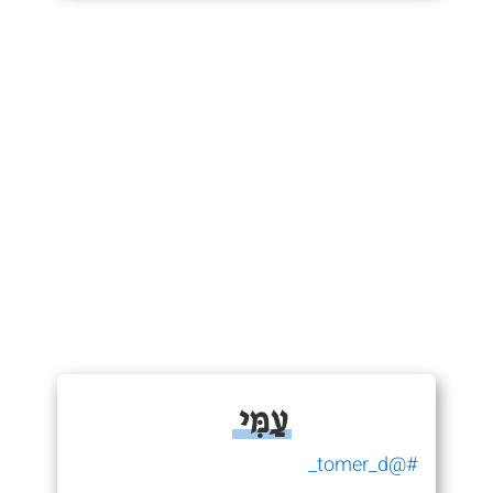
עַמִּי
#@tomer_d_