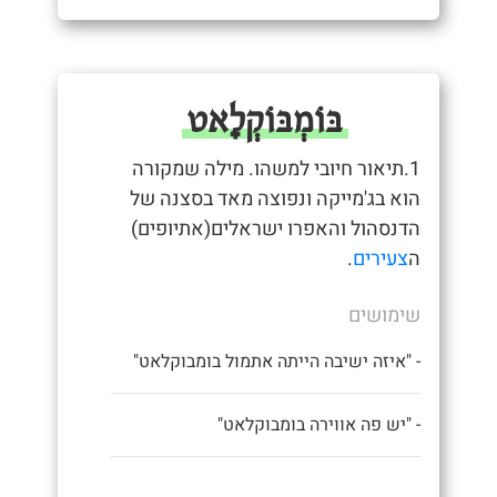
בּוֹמְבּוֹקְלָאט
1.תיאור חיובי למשהו. מילה שמקורה
הוא בג'מייקה ונפוצה מאד בסצנה של
הדנסהול והאפרו ישראלים(אתיופים)
ה
צעירים
.
שימושים
- "איזה ישיבה הייתה אתמול בומבוקלאט"
- "יש פה אווירה בומבוקלאט"