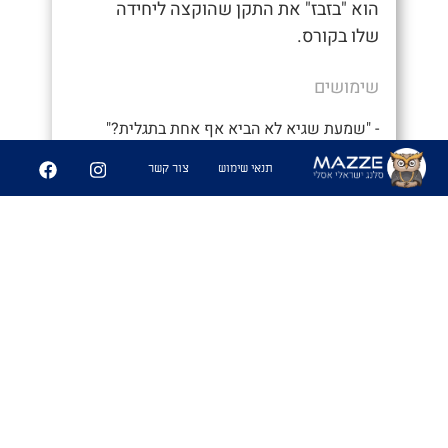
הוא "בזבז" את התקן שהוקצה ליחידה
שלו בקורס.
שימושים
- "שמעת שגיא לא הביא אף אחת בתגלית?"
- "מה?? אני לא מאמין שנתנו לו לצאת
תנאי שימוש
צור קשר
במקומי. איזה בזבוז תקן"
6
227
שיתוף