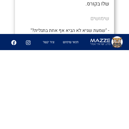
שלו בקורס.
שימושים
- "שמעת שגיא לא הביא אף אחת בתגלית?"
- "מה?? אני לא מאמין שנתנו לו לצאת
תנאי שימוש
צור קשר
במקומי. איזה בזבוז תקן"
6
227
שיתוף