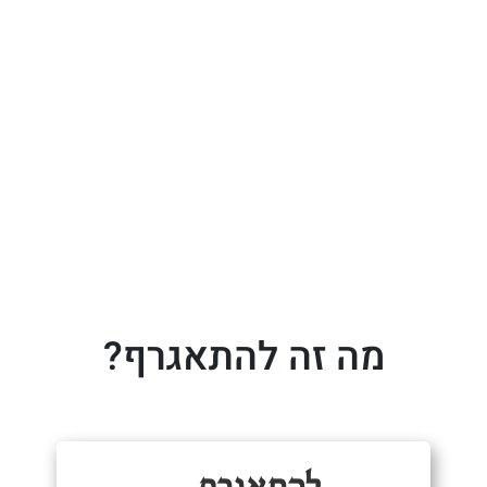
מה זה להתאגרף?
לְהִתְאַגְרֵף