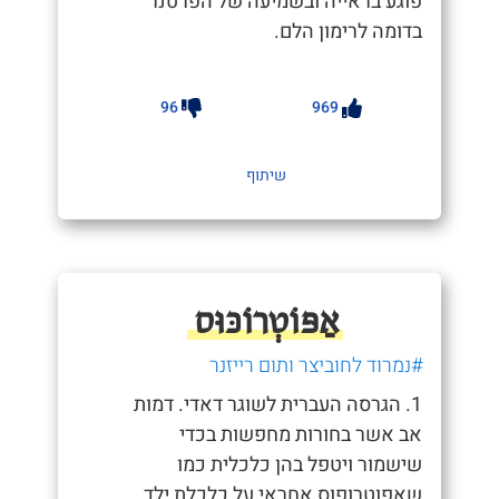
פוגע בראייה ובשמיעה של הפרטנר
בדומה לרימון הלם.
96
969
שיתוף
אַפּוֹטְרוֹכּוּס
#נמרוד לחוביצר ותום רייזנר
1. הגרסה העברית לשוגר דאדי. דמות
אב אשר בחורות מחפשות בכדי
שישמור ויטפל בהן כלכלית כמו
שאפוטרופוס אחראי על כלכלת ילד.