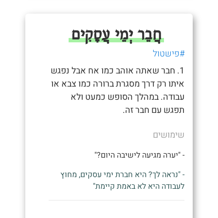
חֲבֵר יְמֵי עֲסָקִים
#פישטול
1. חבר שאתה אוהב כמו אח אבל נפגש
איתו רק דרך מסגרת ברורה כמו צבא או
עבודה. במהלך הסופש כמעט ולא
תפגש עם חבר זה.
שימושים
- "יערה מגיעה לישיבה היום?"
- "נראה לך? היא חברת ימי עסקים, מחוץ
לעבודה היא לא באמת קיימת"