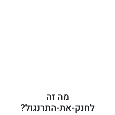
מה זה
לחנק-את-התרנגול?