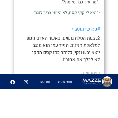
- "מה איך כבר סיימת?"
- "יצא לי קקי קסם, לא הייתי צריך לנגב"
#גיא שרמוטבול
2. בעת הטלת גושים, כאשר האדם ניגש
למלאכת הניגוב, הנייר עמו הוא מנגב
יוצא יבש ונקי, כלומר כמו קסם הקקי
לא לכלך את אחוריו.
שימושים
תנאי שימוש
צור קשר
- "איך סיימת ככה מהר, חשבתי כבר נאחר"
- "היה לי קקי קסם לא הייתי צריך לנגב
אפילו"