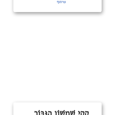
שיתוף
קָקִי שִׁמְשׁוֹן הַגִּבּוֹר