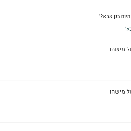
היום בגן אבא?"
א"