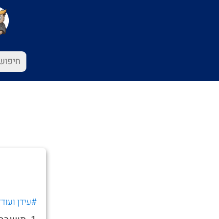
#עידן ועודד