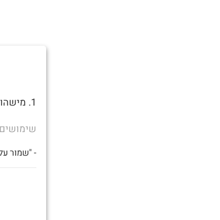
1. מישהו שצריך זין.
שימושים
- "שמור על