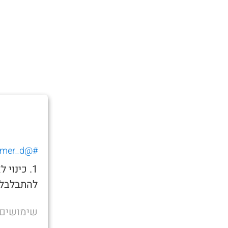
#@tomer_d_
1. כינו
להתבלבל 
שימושים