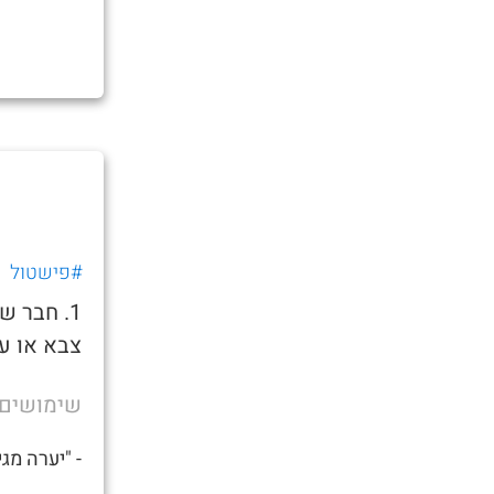
#פישטול
1. חבר 
צבא או ע
שימושים
- "יערה מג