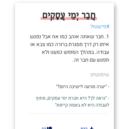
חֲבֵר יְמֵי עֲסָקִים
#פישטול
1. חבר שאתה אוהב כמו אח אבל נפגש
איתו רק דרך מסגרת ברורה כמו צבא או
עבודה. במהלך הסופש כמעט ולא
תפגש עם חבר זה.
שימושים
- "יערה מגיעה לישיבה היום?"
- "נראה לך? היא חברת ימי עסקים, מחוץ
לעבודה היא לא באמת קיימת"