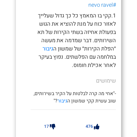
#nevo ravel
1.קקי בו המאמץ כל כך גדול שעלייך
לאזור כוח על מנת להוציא את הגוש
בפעולת אחיזה בשתי הקירות של תא
השירותים. דבר שמדמה את מעשה
״הפלת הקירות״ של שמשון ה
גיבור
במלחמה עם הפלשתים. נפוץ בעיקר
לאחר אכילת חומוס.
שימושים
-"אחי מה קרה לבלטות על הקיר בשירותים,
שוב עשית קקי שמשון ה
גיבור
?"
17
476