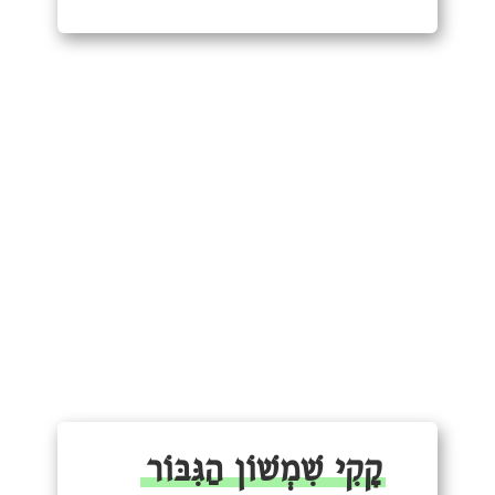
קָקִי שִׁמְשׁוֹן הַגִּבּוֹר