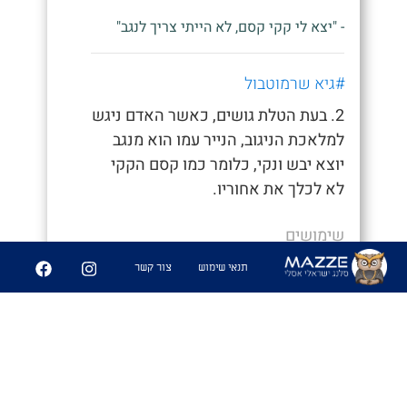
- "יצא לי קקי קסם, לא הייתי צריך לנגב"
#גיא שרמוטבול
2. בעת הטלת גושים, כאשר האדם ניגש
למלאכת הניגוב, הנייר עמו הוא מנגב
יוצא יבש ונקי, כלומר כמו קסם הקקי
לא לכלך את אחוריו.
שימושים
תנאי שימוש
צור קשר
- "איך סיימת ככה מהר, חשבתי כבר נאחר"
- "היה לי קקי קסם לא הייתי צריך לנגב
אפילו"