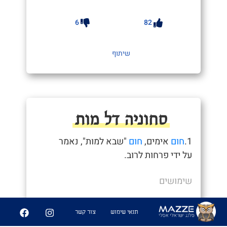
6
82
שיתוף
סחוניה דל מות
1.
חום
אימים,
חום
"שבא למות", נאמר
על ידי פרחות לרוב.
שימושים
- "רעות בואי קצת לגינה נשב"
תנאי שימוש
צור קשר
-"מה גינה
כפרה
איזה סחוניה דל מות אני