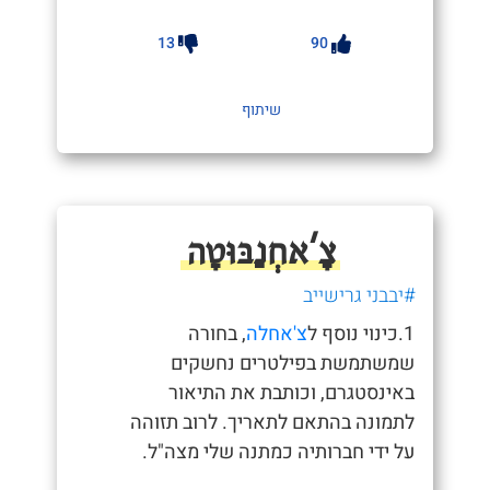
13
90
שיתוף
צָ'אחְנַבּוּטָה
#יבבני גרישייב
1.כינוי נוסף ל
צ'אחלה
, בחורה
שמשתמשת בפילטרים נחשקים
באינסטגרם, וכותבת את התיאור
לתמונה בהתאם לתאריך. לרוב תזוהה
על ידי חברותיה כמתנה שלי מצה"ל.