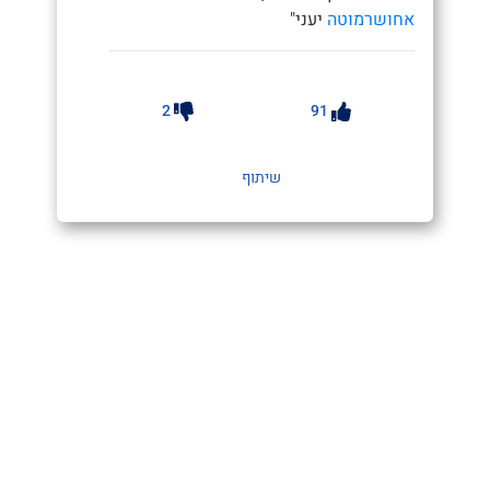
אחושרמוטה
יעני"
2
91
שיתוף