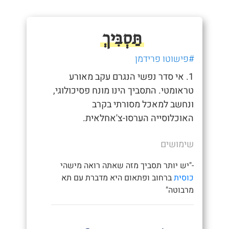
תַּסְבִּיךְ
#פישוטו פרידמן
1. אי סדר נפשי הנגרם עקב מאורע
טראומטי. התסביך הינו מונח פסיכולוגי,
ונחשב למאכל מסורתי בקרב
האוכלוסייה הערסו-צ'אחלאית.
שימושים
-"יש יותר תסביך מזה שאתה רואה מישהי
כוסית
ברחוב ופתאום היא מדברת עם תא
מרבוטה"