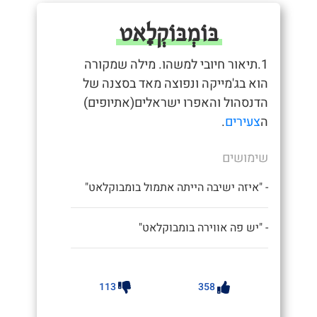
בּוֹמְבּוֹקְלָאט
1.תיאור חיובי למשהו. מילה שמקורה
הוא בג'מייקה ונפוצה מאד בסצנה של
הדנסהול והאפרו ישראלים(אתיופים)
ה
צעירים
.
שימושים
- "איזה ישיבה הייתה אתמול בומבוקלאט"
- "יש פה אווירה בומבוקלאט"
113
358