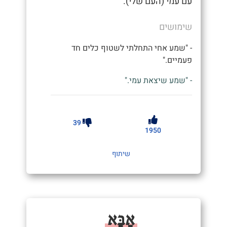
עם עמי (העם שלי).
שימושים
- "שמע אחי התחלתי לשטוף כלים חד
פעמיים."
- "שמע שיצאת עמי."
39
1950
שיתוף
אַבָּא