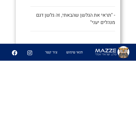
- "תראי את הגלשן שהבאתי, זה גלשן דגם
מנהלים יעני"
9
252
תנאי שימוש
צור קשר
שיתוף
פִּיצֻוּחִים
1. משחק בו משחקים אנשים זרים
שמבלים ביחד ואין להם נושאי שיחה
משותפים, ומנסים לפצח מיהם המכרים