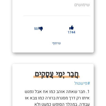
שימושים
50
1744
שיתוף
חֲבֵר יְמֵי עֲסָקִים
#פישטול
1. חבר שאתה אוהב כמו אח אבל נפגש
איתו רק דרך מסגרת ברורה כמו צבא או
עבודה. במהלך הסופש כמעט ולא