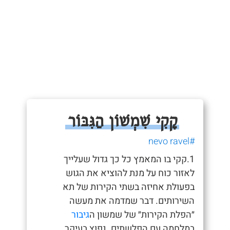
קָקִי שִׁמְשׁוֹן הַגִּבּוֹר
#nevo ravel
1.קקי בו המאמץ כל כך גדול שעלייך
לאזור כוח על מנת להוציא את הגוש
בפעולת אחיזה בשתי הקירות של תא
השירותים. דבר שמדמה את מעשה
״הפלת הקירות״ של שמשון ה
גיבור
במלחמה עם הפלשתים. נפוץ בעיקר