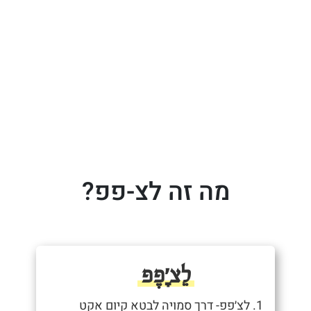
מה זה לצ-פפ?
לֵצ׳ָפֶפ
1. לצ׳פפ- דרך סמויה לבטא קיום אקט