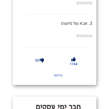
שימושים
3. אבא של מישהו
שימושים
50
1744
שיתוף
חֲבֵר יְמֵי עֲסָקִים