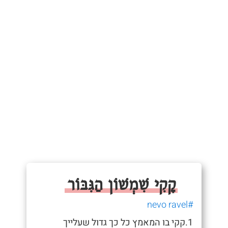
קָקִי שִׁמְשׁוֹן הַגִּבּוֹר
#nevo ravel
1.קקי בו המאמץ כל כך גדול שעלייך