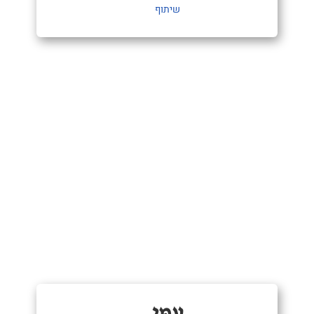
שיתוף
עַמִּי