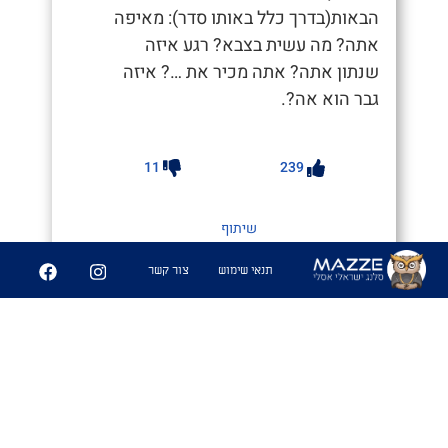
הבאות(בדרך כלל באותו סדר): מאיפה
אתה? מה עשית בצבא? רגע איזה
שנתון אתה? אתה מכיר את …? איזה
גבר הוא אה?.
11
239
שיתוף
תנאי שימוש
צור קשר
מַגְרֵסָה
#שומר_שבת5
1. כאשר אדם מחרבן ואוכל באותו זמן,