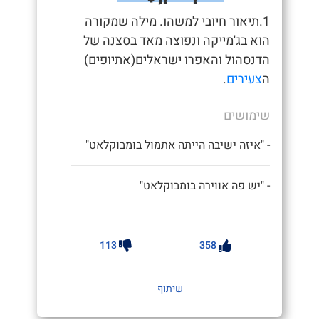
1.תיאור חיובי למשהו. מילה שמקורה
הוא בג'מייקה ונפוצה מאד בסצנה של
הדנסהול והאפרו ישראלים(אתיופים)
ה
צעירים
.
שימושים
- "איזה ישיבה הייתה אתמול בומבוקלאט"
- "יש פה אווירה בומבוקלאט"
113
358
שיתוף