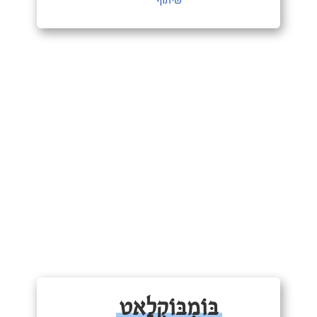
שיתוף
בּוֹמְבּוֹקְלָאט