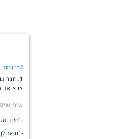
#פישטול
1. חבר 
צבא או ע
שימושים
- "יערה מג
- "נראה לך