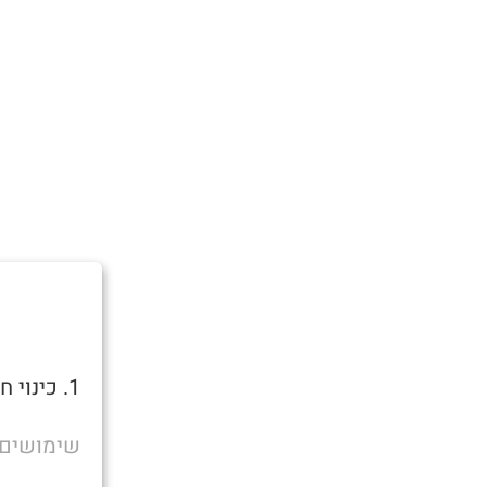
1. כינוי חיבה. מקור המילה היא במילה כפרה- סליחה.
שימושים