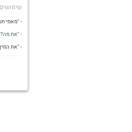
שימושים
- "מאמי תע
- "את מה?"
- "את המיץ