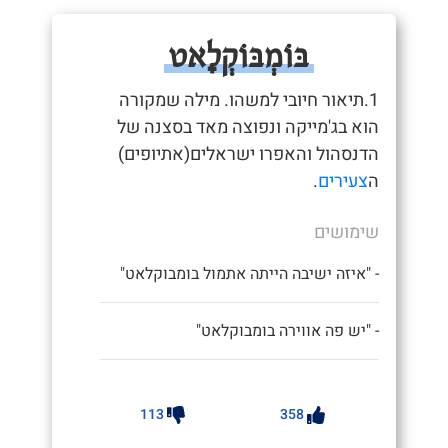
בּוֹמְבּוֹקְלָאט
1.תיאור חיובי למשהו. מילה שמקורה
הוא בג'מייקה ונפוצה מאד בסצנה של
הדנסהול והאפרו ישראלים(אתיופים)
ה
צעירים
.
שימושים
- "איזה ישיבה הייתה אתמול בומבוקלאט"
- "יש פה אווירה בומבוקלאט"
113
358