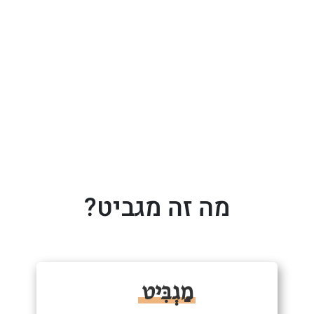
מה זה מגביט?
מַגְבִּיט