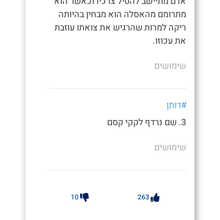
אדם מתיישב להטיל צרכיו וכאשר הוא
מתרומם מהאסלה הוא מבחין בהיותה
ריקה למרות שהרגיש את צואתו עוזבת
את עכוזו.
שימושים
#דותן
3. שם נרדף לקקי קסם
שימושים
10
263