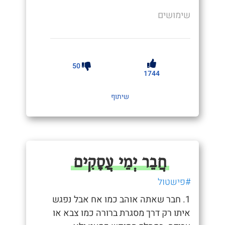
שימושים
50
1744
שיתוף
חֲבֵר יְמֵי עֲסָקִים
#פישטול
1. חבר שאתה אוהב כמו אח אבל נפגש
איתו רק דרך מסגרת ברורה כמו צבא או