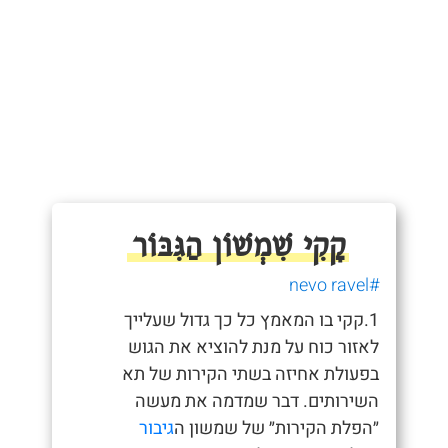
קָקִי שִׁמְשׁוֹן הַגִּבּוֹר
#nevo ravel
1.קקי בו המאמץ כל כך גדול שעלייך
לאזור כוח על מנת להוציא את הגוש
בפעולת אחיזה בשתי הקירות של תא
השירותים. דבר שמדמה את מעשה
״הפלת הקירות״ של שמשון ה
גיבור