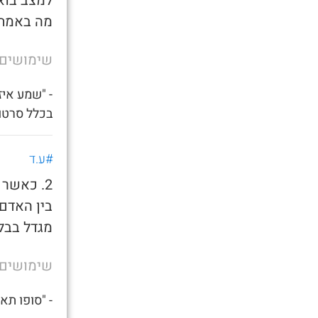
למצב בוא
מה באמת 
שימושים
- "שמע אי
בכלל סרטון
#ע.ד
2. כאשר
בין האדם
מגדל בבל
שימושים
- "סופו תא