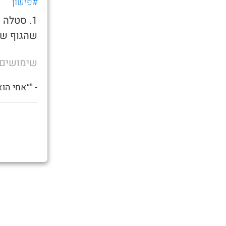
#פישון
1. סטלה
שהגוף של
שימושים
- "״אחי הו