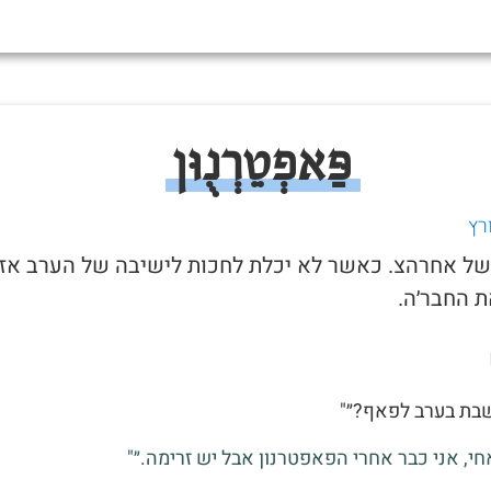
פַּאפְטֵרְנֻוּן
רץ
ל של אחרהצ. כאשר לא יכלת לחכות לישיבה של הערב אז
 החבר׳ה.
שבת בערב לפאף?״"
אחי, אני כבר אחרי הפאפטרנון אבל יש זרימה.״"