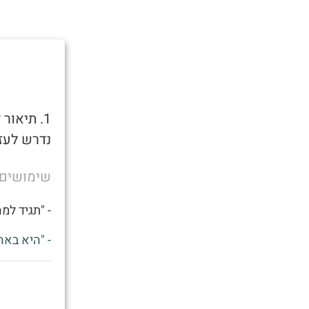
1. תיאו
נדרש לעזר
שימושים
- "תגיד למ
- "היא באה