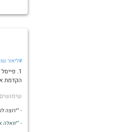
#ליאור שוו
1. פייס
הקדמת את
שימושים
- "״רוצה ל
- "״וואלה 