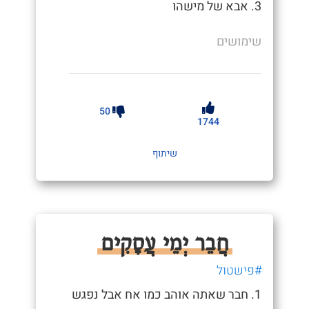
3. אבא של מישהו
שימושים
50
1744
שיתוף
חֲבֵר יְמֵי עֲסָקִים
#פישטול
1. חבר שאתה אוהב כמו אח אבל נפגש