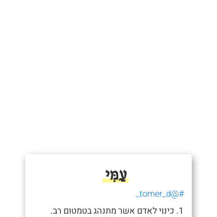
עַמִּי
#@tomer_d_
1. כינוי לאדם אשר מתנהג בטמטום רב.