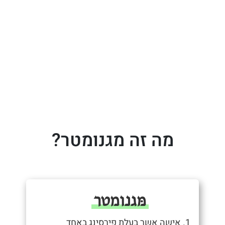
מה זה מגנומטר?
מּגנומטר
1. אישה אשר בעלת פירסינג באחד