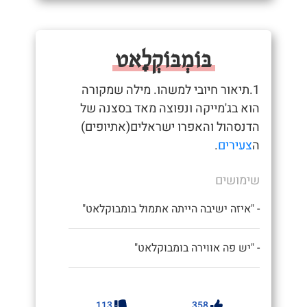
בּוֹמְבּוֹקְלָאט
1.תיאור חיובי למשהו. מילה שמקורה
הוא בג'מייקה ונפוצה מאד בסצנה של
הדנסהול והאפרו ישראלים(אתיופים)
ה
צעירים
.
שימושים
- "איזה ישיבה הייתה אתמול בומבוקלאט"
- "יש פה אווירה בומבוקלאט"
113
358