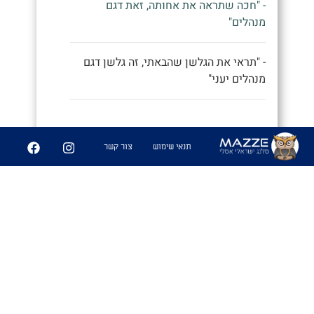
- "חכה שתראה את אחותה, זאת דגם
מנהלים"
- "תראי את הגלשן שהבאתי, זה גלשן דגם
מנהלים יעני"
9
252
תנאי שימוש
צור קשר
שיתוף
פִּיצֻוּחִים
1. משחק בו משחקים אנשים זרים