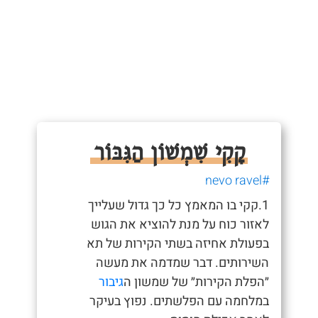
קָקִי שִׁמְשׁוֹן הַגִּבּוֹר
#nevo ravel
1.קקי בו המאמץ כל כך גדול שעלייך
לאזור כוח על מנת להוציא את הגוש
בפעולת אחיזה בשתי הקירות של תא
השירותים. דבר שמדמה את מעשה
״הפלת הקירות״ של שמשון ה
גיבור
במלחמה עם הפלשתים. נפוץ בעיקר