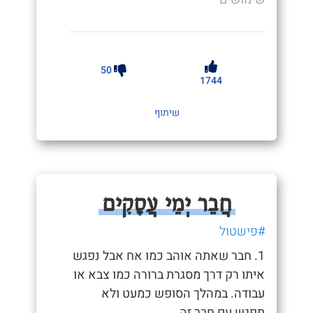
50
1744
שיתוף
חֲבֵר יְמֵי עֲסָקִים
#פישטול
1. חבר שאתה אוהב כמו אח אבל נפגש
איתו רק דרך מסגרת ברורה כמו צבא או
עבודה. במהלך הסופש כמעט ולא
תפגש עם חבר זה.