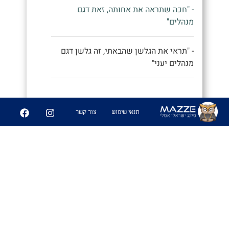
- "חכה שתראה את אחותה, זאת דגם
מנהלים"
- "תראי את הגלשן שהבאתי, זה גלשן דגם
מנהלים יעני"
9
252
תנאי שימוש
צור קשר
שיתוף
פִּיצֻוּחִים
1. משחק בו משחקים אנשים זרים