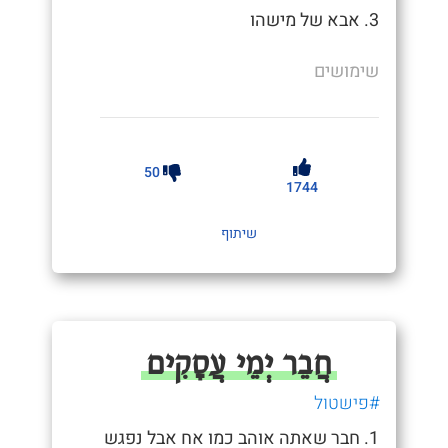
3. אבא של מישהו
שימושים
50
1744
שיתוף
חֲבֵר יְמֵי עֲסָקִים
#פישטול
1. חבר שאתה אוהב כמו אח אבל נפגש