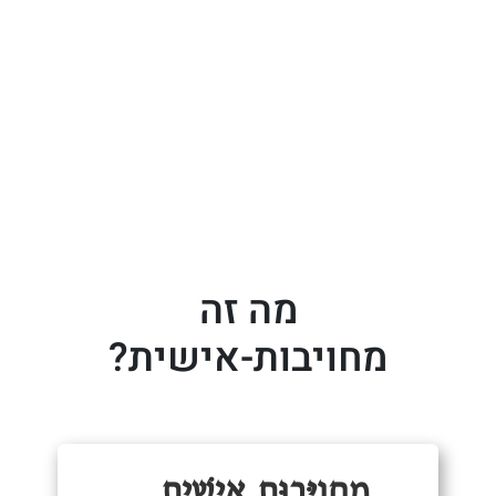
מה זה
מחויבות-אישית?
מְחֻויָּבוּת אִישִׁית