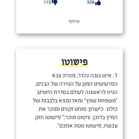
113
358
שיתוף
פישוטו
1. איש בובה נהדר, מנהיג צבא
הפרעושים המגן על הטירה של הבנים,
הגיח לראשונה לעולם בסדרת היוטיוב
"משפחת שווץ" ומאז נמצא בלבבות של
כולנו. כישרון: סוחט זקנים ומוכר את
המיץ בדוכן. ציטוט מוכר:" פישוטו חזק
עכשיו, פישוטו טטת אתכם".