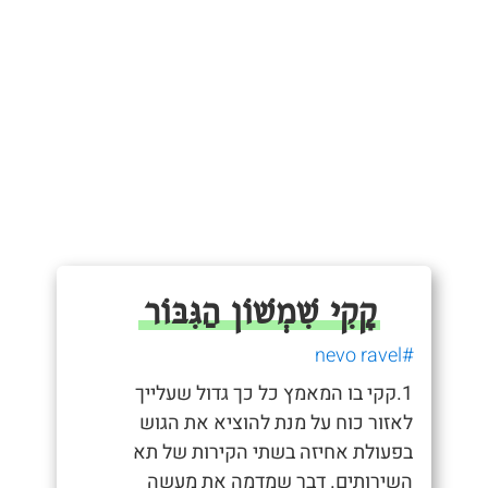
קָקִי שִׁמְשׁוֹן הַגִּבּוֹר
#nevo ravel
1.קקי בו המאמץ כל כך גדול שעלייך
לאזור כוח על מנת להוציא את הגוש
בפעולת אחיזה בשתי הקירות של תא
השירותים. דבר שמדמה את מעשה