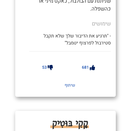
שניתנת עם הבולבול, כאקט מיני או
כהשפלה.
שימושים
- "תרגיע את הדיבור שלך שלא תקבל
סטירבול לפרצוף יטמבל"
53
681
שיתוף
קָקִי בּוּטִיק