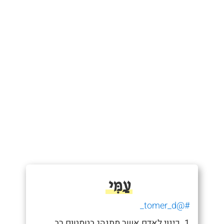
עַמִּי
#@tomer_d_
1. כינוי לאדם אשר מתנהג בטמטום רב.