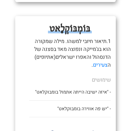
בּוֹמְבּוֹקְלָאט
1.תיאור חיובי למשהו. מילה שמקורה
הוא בג'מייקה ונפוצה מאד בסצנה של
הדנסהול והאפרו ישראלים(אתיופים)
ה
צעירים
.
שימושים
- "איזה ישיבה הייתה אתמול בומבוקלאט"
- "יש פה אווירה בומבוקלאט"