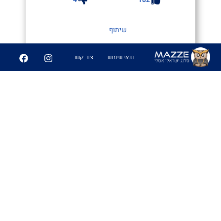
שיתוף
תנאי שימוש
צור קשר
חמשוש NBA
1.כאשר יוצאים לחמשוש בשעה
מאוחרת מאוד, הוא ייקרא חמשוש
NBA. נקרא כך מכיוון שמגיעים
הביתה
בשעות הלילה המאוחרות, בדיוק בזמן
לצפות ב-NBA שמשודר בשעות אלה.
שימושים
-"
מאמי
נפגש היום ב9?"