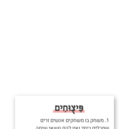
פִּיצֻוּחִים
1. משחק בו משחקים אנשים זרים
שמבלים ביחד ואין להם נושאי שיחה