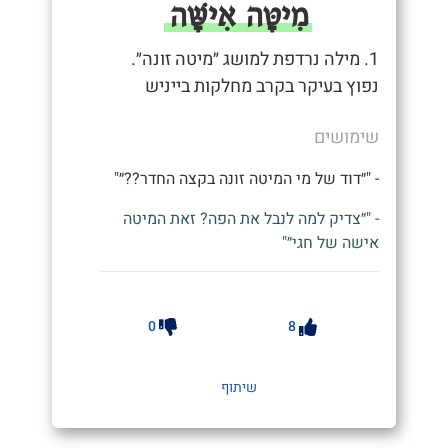
מִיטָּה אִישָּׁה
1. מילה נרדפת למושג ״מיטה זונה״.
נפוץ בעיקר בקרב מחלקות בייניש
שימושים
- "״דוד של מי המיטה זונה בקצה החדר??״"
- "״צדיק למה לנבל את הפה? זאת המיטה
אישה של חגי״"
0
8
שיתוף