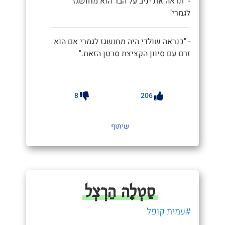
- "תראה את יניב על הבר הוא מחושגז
לגמרי"
- "כנראה שולדי היה מחושגז לגמרי אם הוא
זרם עם סיוון הקציצת סרטן הזאת."
8
206
שיתוף
סַטְלָה הֵרְצְל
#עמית קופל