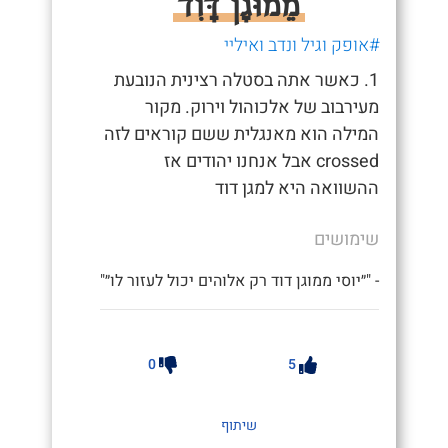
מֵמוּגָן דָּוִד
#אופק וגיל ונדב ואיליי
1. כאשר אתה בסטלה רצינית הנובעת
מעירבוב של אלכוהול וירוק. מקור
המילה הוא מאנגלית ששם קוראים לזה
crossed אבל אנחנו יהודים אז
ההשוואה היא למגן דוד
שימושים
- "״יוסי ממוגן דוד רק אלוהים יכול לעזור לו״"
0
5
שיתוף