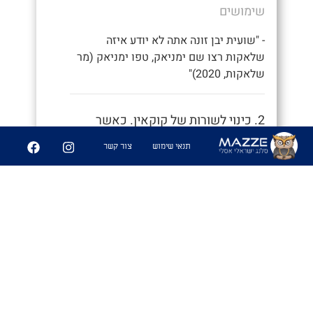
שימושים
- "שועית יבן זונה אתה לא יודע איזה
שלאקות רצו שם ימניאק, טפו ימניאק (מר
שלאקות, 2020)"
2. כינוי לשורות של קוקאין. כאשר
מרתכים השורות הבולטות שנותרות
תנאי שימוש
צור קשר
נקראים בפי הבנאים שלאקות, ועל
שמם גם שורות הקוקאין נקראות כך.
7
82
שיתוף