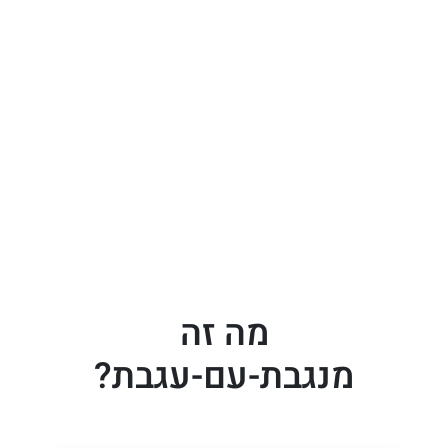
מה זה
מנגבת-עם-עגבת?