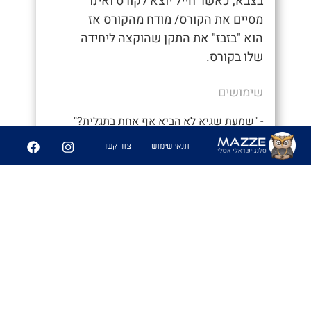
בצבא, כאשר חייל יוצא לקורס ואינו
מסיים את הקורס/ מודח מהקורס אז
הוא "בזבז" את התקן שהוקצה ליחידה
שלו בקורס.
שימושים
- "שמעת שגיא לא הביא אף אחת בתגלית?"
תנאי שימוש
צור קשר
- "מה?? אני לא מאמין שנתנו לו לצאת
במקומי. איזה בזבוז תקן"
6
227
שיתוף