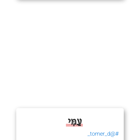
עַמִּי
#@tomer_d_