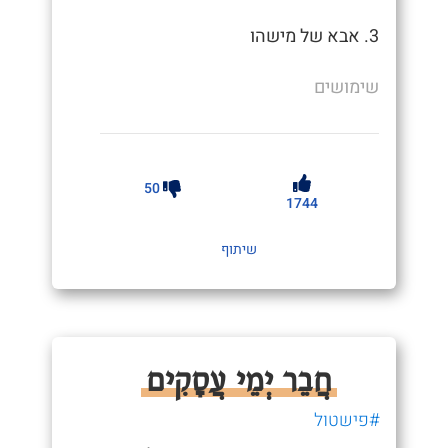
3. אבא של מישהו
שימושים
50
1744
שיתוף
חֲבֵר יְמֵי עֲסָקִים
#פישטול