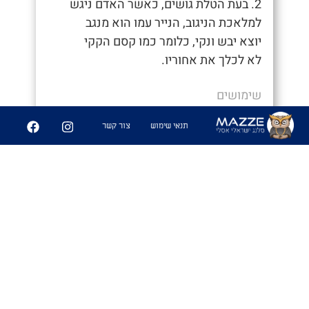
2. בעת הטלת גושים, כאשר האדם ניגש
למלאכת הניגוב, הנייר עמו הוא מנגב
יוצא יבש ונקי, כלומר כמו קסם הקקי
לא לכלך את אחוריו.
שימושים
- "איך סיימת ככה מהר, חשבתי כבר נאחר"
תנאי שימוש
צור קשר
- "היה לי קקי קסם לא הייתי צריך לנגב
אפילו"
6
361
שיתוף