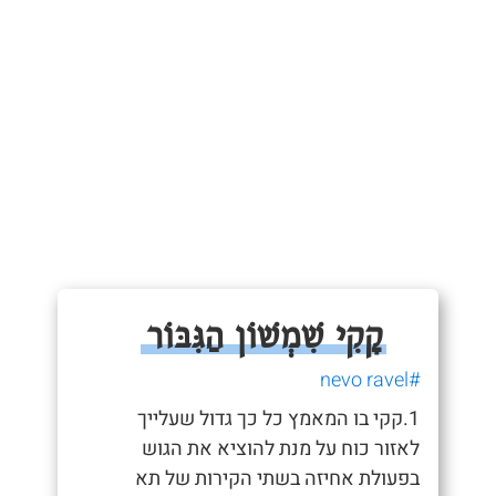
קָקִי שִׁמְשׁוֹן הַגִּבּוֹר
#nevo ravel
1.קקי בו המאמץ כל כך גדול שעלייך
לאזור כוח על מנת להוציא את הגוש
בפעולת אחיזה בשתי הקירות של תא