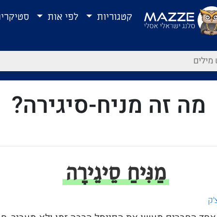
קטגוריות
לפי אות
סטיקרי
מה זה מניח-סיגירה?
מַנִּיחַ סֵיגֵירָה
׳ק