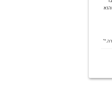
ר
הוא
ה.״"