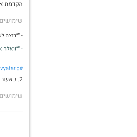
הקדמת את
שימושים
- "״רוצה ל
- "״וואלה 
#Evyatar.g
2. כאשר אתה רוצה לשאכתה בצהריים
שימושים