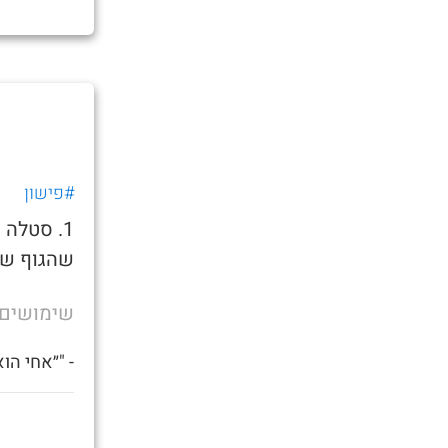
#פישון
1. סטלה
שהגוף של
שימושים
- "״אחי הו