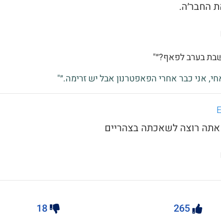
 החבר׳ה.
שבת בערב לפאף?״"
אחי, אני כבר אחרי הפאפטרנון אבל יש זרימה.״"
18
265