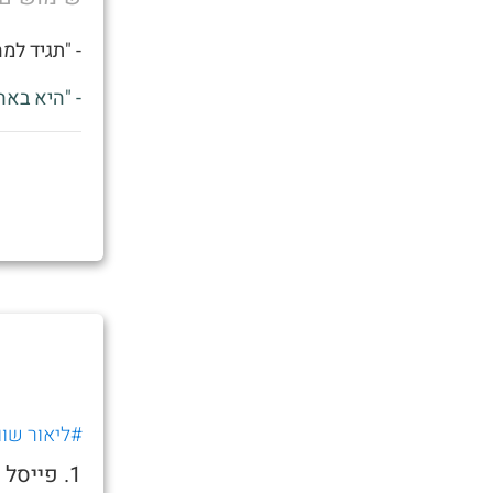
- "תגיד למ
- "היא באה
#ליאור שוו
1. פייס