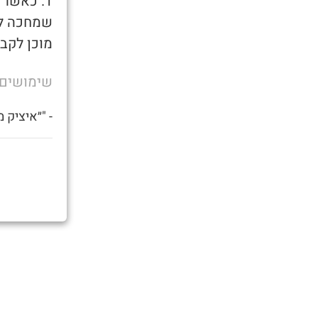
1. כאשר
שמחכה לו
מוכן לקבל
שימושים
- "״איציק 