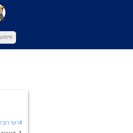
#רועי רוביצ