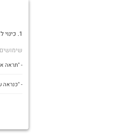
1. כינוי לאדם תחת השפעה קשה של אלכוהול או סמים.
שימושים
- "תראה את
- "כנראה ש