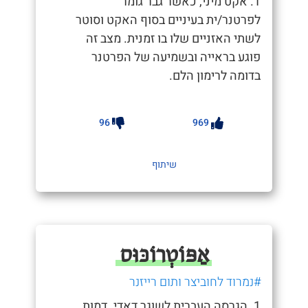
1. אקט מיני, כאשר גבר גומר
לפרטנר/ית בעיניים בסוף האקט וסוטר
לשתי האזניים שלו בו זמנית. מצב זה
פוגע בראייה ובשמיעה של הפרטנר
בדומה לרימון הלם.
96
969
שיתוף
אַפּוֹטְרוֹכּוּס
#נמרוד לחוביצר ותום רייזנר
1. הגרסה העברית לשוגר דאדי. דמות