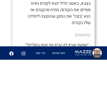
בצבא, כאשר חייל יוצא לקורס ואינו
מסיים את הקורס/ מודח מהקורס אז
הוא "בזבז" את התקן שהוקצה ליחידה
שלו בקורס.
שימושים
- "שמעת שגיא לא הביא אף אחת בתגלית?"
תנאי שימוש
צור קשר
- "מה?? אני לא מאמין שנתנו לו לצאת
במקומי. איזה בזבוז תקן"
6
227
שיתוף