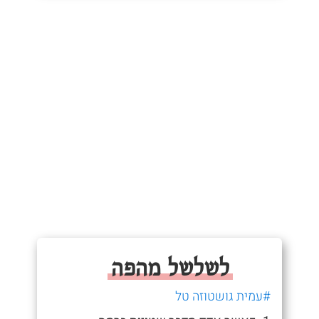
לשלשל מהפה
#עמית גושטוזה טל