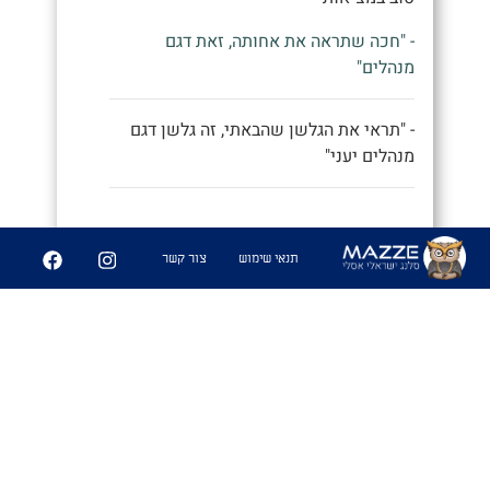
- "חכה שתראה את אחותה, זאת דגם
מנהלים"
- "תראי את הגלשן שהבאתי, זה גלשן דגם
מנהלים יעני"
9
252
תנאי שימוש
צור קשר
שיתוף
פִּיצֻוּחִים