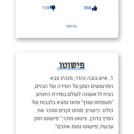
113
358
שיתוף
פישוטו
1. איש בובה נהדר, מנהיג צבא
הפרעושים המגן על הטירה של הבנים,
הגיח לראשונה לעולם בסדרת היוטיוב
"משפחת שווץ" ומאז נמצא בלבבות של
כולנו. כישרון: סוחט זקנים ומוכר את
המיץ בדוכן. ציטוט מוכר:" פישוטו חזק
עכשיו, פישוטו טטת אתכם".