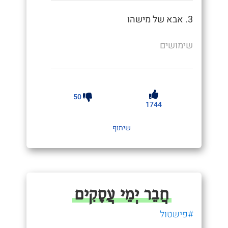
3. אבא של מישהו
שימושים
50
1744
שיתוף
חֲבֵר יְמֵי עֲסָקִים
#פישטול