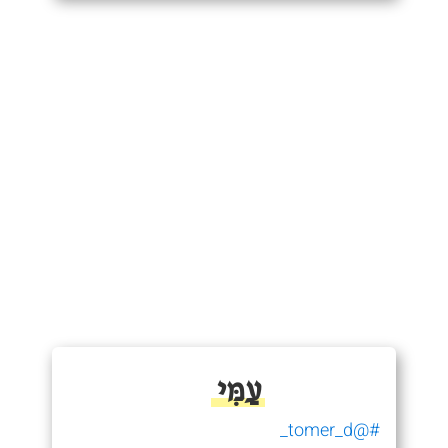
עַמִּי
#@tomer_d_