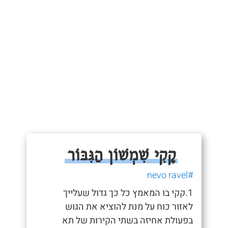
קָקִי שִׁמְשׁוֹן הַגִּבּוֹר
#nevo ravel
1.קקי בו המאמץ כל כך גדול שעלייך
לאזור כוח על מנת להוציא את הגוש
בפעולת אחיזה בשתי הקירות של תא