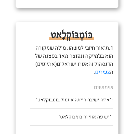
בּוֹמְבּוֹקְלָאט
1.תיאור חיובי למשהו. מילה שמקורה
הוא בג'מייקה ונפוצה מאד בסצנה של
הדנסהול והאפרו ישראלים(אתיופים)
ה
צעירים
.
שימושים
- "איזה ישיבה הייתה אתמול בומבוקלאט"
- "יש פה אווירה בומבוקלאט"