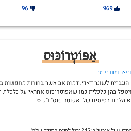
96
969
אַפּוֹטְרוֹכּוּס
יצר ותום רייזנר
ה העברית לשוגר דאדי. דמות אב אשר בחורות מחפשות בכ
יטפל בהן כלכלית כמו שאפוטרופוס אחראי על כלכלת יל
 הלחם בסיסים של "אפוטרופוס" ו"כוס".
ורטל בן 45? יכול להיות הסנדק שלה"