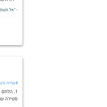
- "אל תשפ
#עמית גוש
1. הלחם 
סטירה שנ