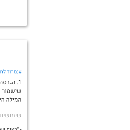
#נמרוד לחוב
1. הגרס
שישמור ו
המילה היא
שימושים
- "ראית שהחדש של א