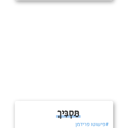
תַּסְבִּיךְ
#פישוטו פרידמן