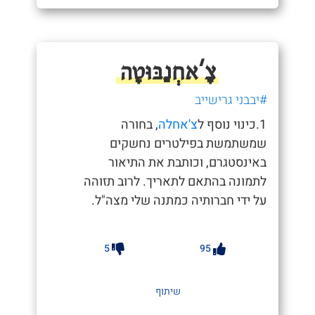
צָ'אחְנַבּוּטָה
#יבבני גרישייב
1.כינוי נוסף ל
צ'אחלה
, בחורה
שמשתמשת בפילטרים נחשקים
באינסטגרם, וכותבת את התיאור
לתמונה בהתאם לתאריך. לרוב תזוהה
על ידי חברותיה כמתנה שלי מצה"ל.
5
95
שיתוף