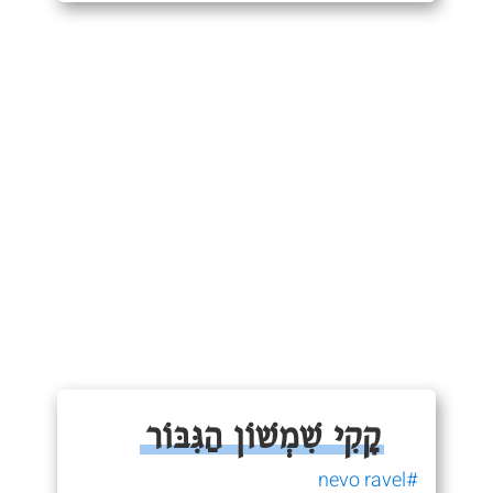
קָקִי שִׁמְשׁוֹן הַגִּבּוֹר
#nevo ravel