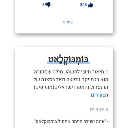
8
328
שיתוף
בּוֹמְבּוֹקְלָאט
1.תיאור חיובי למשהו. מילה שמקורה
הוא בג'מייקה ונפוצה מאד בסצנה של
הדנסהול והאפרו ישראלים(אתיופים)
ה
צעירים
.
שימושים
- "איזה ישיבה הייתה אתמול בומבוקלאט"