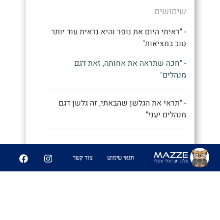
שימושים
- "ראיתי היום את נופר והיא נראית עוד יותר
טוב במציאות"
- "חכה שתראה את אחותה, זאת דגם
מנהלים"
- "תראי את הגלשן שהבאתי, זה גלשן דגם
מנהלים יעני"
9
252
תנאי שימוש
צור קשר
שיתוף