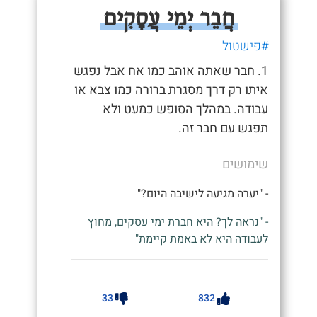
חֲבֵר יְמֵי עֲסָקִים
#פישטול
1. חבר שאתה אוהב כמו אח אבל נפגש
איתו רק דרך מסגרת ברורה כמו צבא או
עבודה. במהלך הסופש כמעט ולא
תפגש עם חבר זה.
שימושים
- "יערה מגיעה לישיבה היום?"
- "נראה לך? היא חברת ימי עסקים, מחוץ
לעבודה היא לא באמת קיימת"
33
832