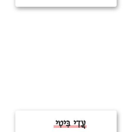
עֲדִי בִּיטִי