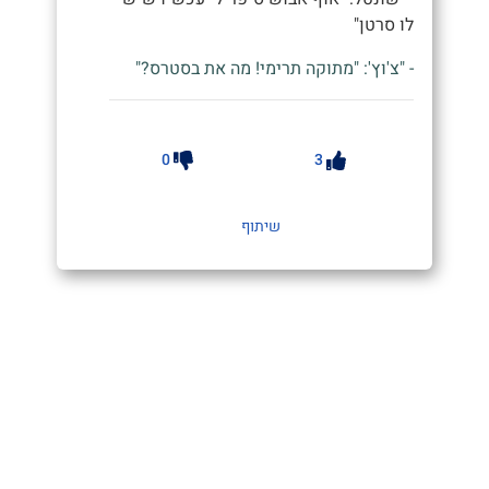
לו סרטן"
- "צ'וץ': "מתוקה תרימי! מה את בסטרס?"
0
3
שיתוף