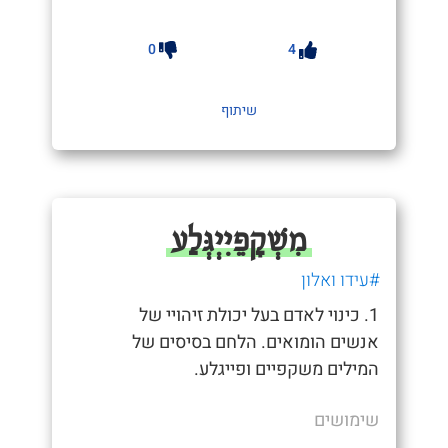
0
4
שיתוף
מִשְׁקָפֵיִיְגְּלַע
#עידו ואלון
1. כינוי לאדם בעל יכולת זיהויי של
אנשים הומואים. הלחם בסיסים של
המילים משקפיים ופייגלע.
שימושים