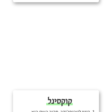
קוקסינל