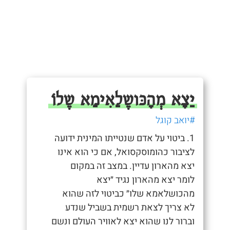
יַצָא מְהָכּושֶלַאִימַא שֶלוֹ
#יואב קוגל
1. ביטוי על אדם שנטייתו המינית ידועה
לציבור כהומוסקסואל, אם כי הוא אינו
יצא מהארון עדיין. במצב זה במקום
לומר יצא מהארון נגיד ״יצא
מהכושלאמא שלו״ כביטוי לזה שהוא
לא צריך לצאת רשמית בשביל שנדע
וברור לנו שהוא יצא לאוויר העולם ונשם