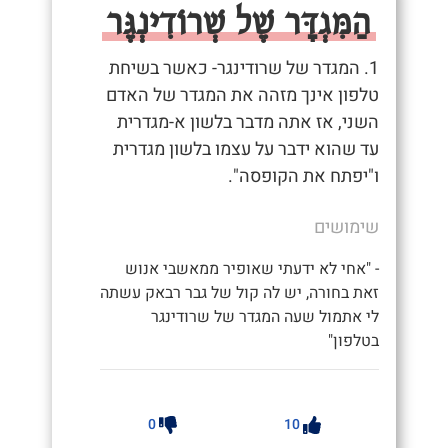
הַמִּגְדָּר שֶׁל שְׁרוֹדִינְגֶּר
1. המגדר של שרודינגר- כאשר בשיחת
טלפון אינך מזהה את המגדר של האדם
השני, אז אתה מדבר בלשון א-מגדרית
עד שהוא ידבר על עצמו בלשון מגדרית
ו"יפתח את הקופסה".
שימושים
- "אחי לא ידעתי שאופיר ממאשבי אנוש
זאת בחורה, יש לה קול של גבר רבאק עשתה
לי אתמול שעה המגדר של שרודינגר
בטלפון"
0
10