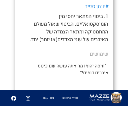
#יונתן ספיר
1. ביטוי המתאר יחסי מין
הומוסקסואליים. הביטוי שאול מעולם
המתמטיקה ומתאר הצמדה של
האיברים של שני הצדדים(או יותר) יחד.
שימושים
- "וויסה יהומו מה אתה עושה שם כינוס
איברים דומים?"
0
2
תנאי שימוש
צור קשר
שיתוף