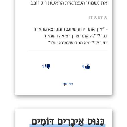
את נשמתו העצמאית הראשונה כחובב.
שימושים
- "״איך אתה יודע שיוגב הומו, יצא מהארון
כבר?״ ״זה אתה צריך יציאה רשמית
בשבילו? יצא מהכושלאמא שלו״"
1
4
שיתוף
כִּנּוּס אֵיבָרִים דּוֹמִים