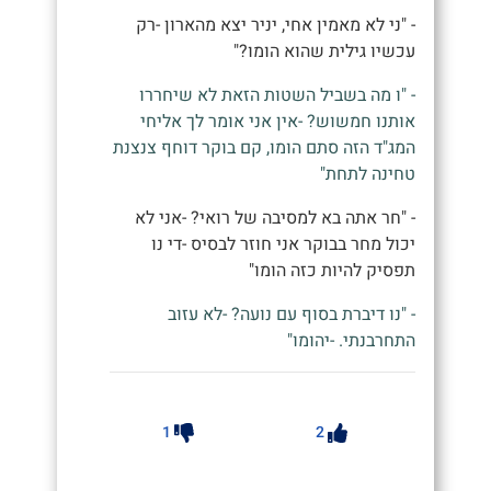
- "ני לא מאמין אחי, יניר יצא מהארון -רק
עכשיו גילית שהוא הומו?"
- "ו מה בשביל השטות הזאת לא שיחררו
אותנו חמשוש? -אין אני אומר לך אליחי
המג"ד הזה סתם הומו, קם בוקר דוחף צנצנת
טחינה לתחת"
- "חר אתה בא למסיבה של רואי? -אני לא
יכול מחר בבוקר אני חוזר לבסיס -די נו
תפסיק להיות כזה הומו"
- "נו דיברת בסוף עם נועה? -לא עזוב
התחרבנתי. -יהומו"
1
2