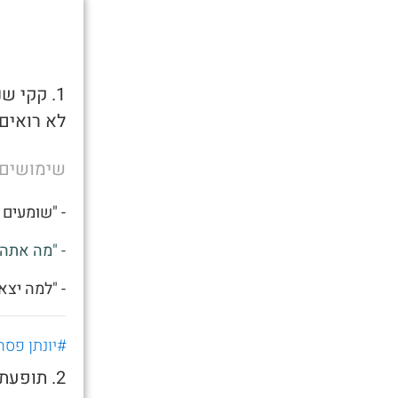
1. קקי 
לא רואים 
שימושים
- "שומעים 
- "מה אתה 
- "למה יצא
#יונתן פסח
2. תופע