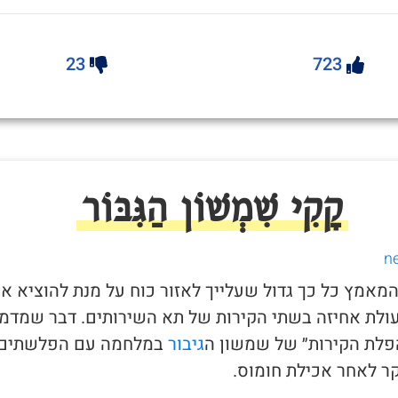
23
723
קָקִי שִׁמְשׁוֹן הַגִּבּוֹר
 המאמץ כל כך גדול שעלייך לאזור כוח על מנת להוציא א
ולת אחיזה בשתי הקירות של תא השירותים. דבר שמדמ
לת הקירות״ של שמשון ה
גיבור
במלחמה עם הפלשתים.
ר לאחר אכילת חומוס.