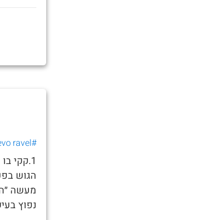
#nevo ravel
1.קקי בו
הגוש בפע
מעשה ״הפ
נפוץ בעיק