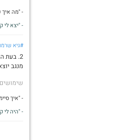
- "מה איך 
- "יצא לי ק
#גיא שרמו
2. בעת ה
מנגב יוצא
שימושים
- "איך סיי
- "היה לי ק