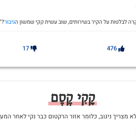
רה לבלטות על הקיר בשירותים, שוב עשית קקי שמשון ה
גיבור
?"
17
476
קָקִי קֶסֶם