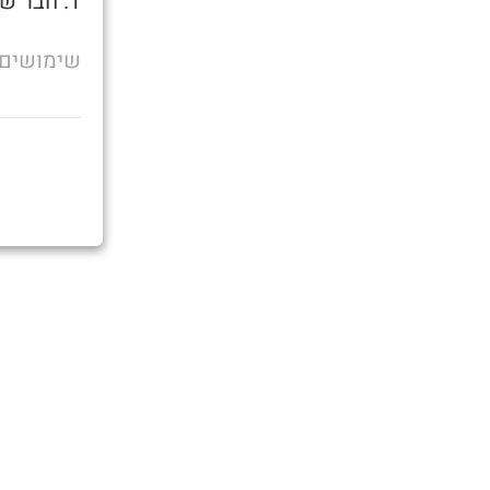
1. חבר שאף פעם לא שותה ותמיד מוכן להוציא רכב ליציאה.
שימושים