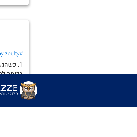
#Roy.zoulty
1. כשהג
בדומה לה
שימושים
- "וסי אתה
בורגראובר 