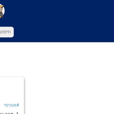
#אנונימי