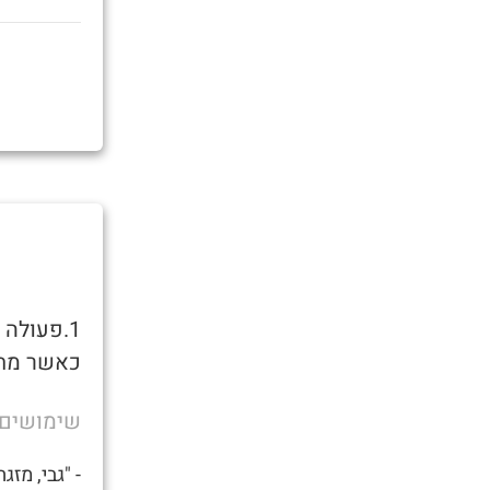
1.פעולה 
כאשר מחז
שימושים
- "גבי, מזג