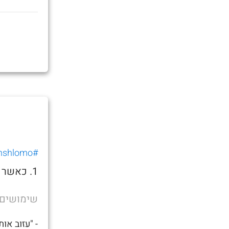
#guybenshlomo
1. כאשר נופלת עלייך הסטלה ואתה רוצה להיות לבד בחדר.
שימושים
- "עזוב אות