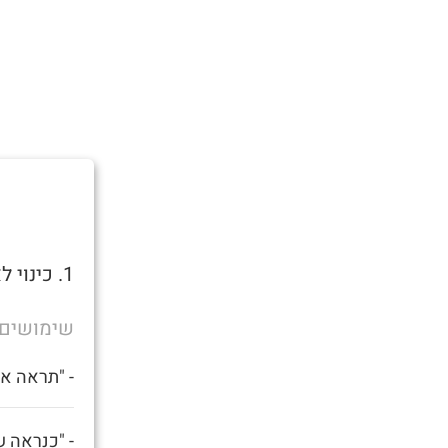
1. כינוי לאדם תחת השפעה קשה של אלכוהול או סמים.
שימושים
- "תראה את
- "כנראה ש