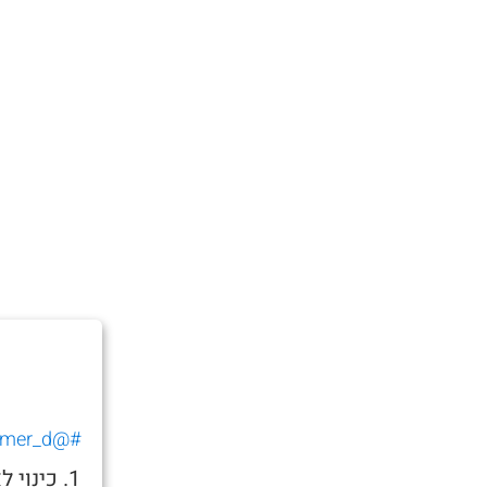
#@tomer_d_
1. כינו