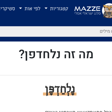
קטגוריות
לפי אות
סטיקרי
מה זה נלחדפן?
נָלְחַדְפָּן