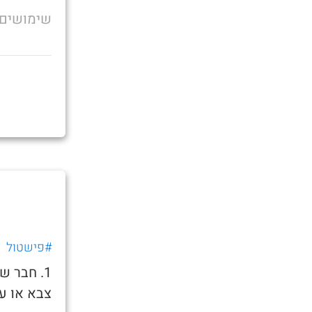
שימושים
#פישטול
1. חבר 
צבא או ע