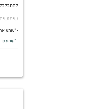
להתבלבל 
שימושים
- "שמע אחי
- "שמע שיצ