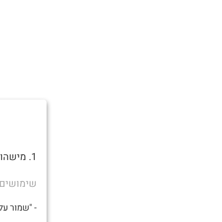
1. מישהו שצריך זין.
שימושים
- "שמור על