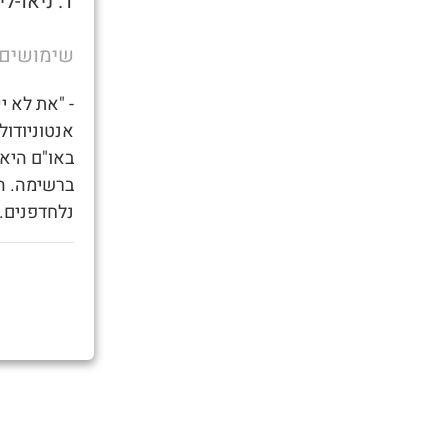
1. ניאו-ליברל-חמאסדאעש-פשיסטו-נאצים
שימושים
- "את לא י
אנטוניודול
באו"ם היא 
ברשימה. ה
נלחדפנים."