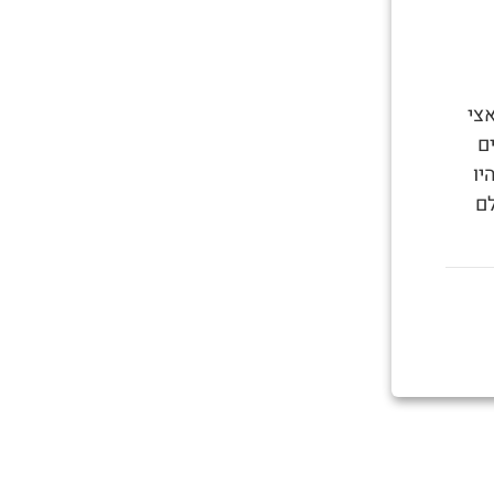
צי
ם
יו
ם